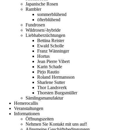
Japanische Rosen
Rambler
sommerblühend
öfterblühend
Fundrosen
Wildrosen/-hybride
Liebhaberzüchtungen
Bettina Reister
Ewald Scholle
Franz Wänninger
Hortus
Jean Pierre Vibert
Karin Schade
Pirjo Rautio
Roland Hermansson
Sharlene Sutter
Thor Landsverk
Thorsten Burgsmüller
Sämlingsmanufaktur
Hemerocallis
Veranstaltungen
Informationen
Öffnungszeiten
Nehmen Sie Kontakt mit uns auf!
Allgemeine Geschäftsbedingungen