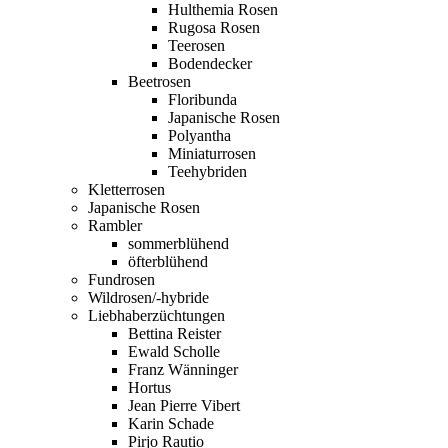
Hulthemia Rosen
Rugosa Rosen
Teerosen
Bodendecker
Beetrosen
Floribunda
Japanische Rosen
Polyantha
Miniaturrosen
Teehybriden
Kletterrosen
Japanische Rosen
Rambler
sommerblühend
öfterblühend
Fundrosen
Wildrosen/-hybride
Liebhaberzüchtungen
Bettina Reister
Ewald Scholle
Franz Wänninger
Hortus
Jean Pierre Vibert
Karin Schade
Pirjo Rautio