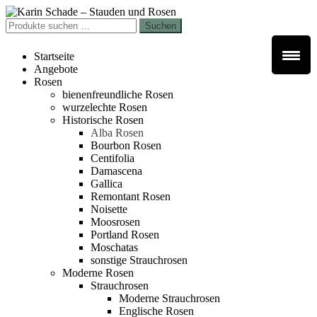
Zur
Zum
Navigation
Inhalt
Suchen
Suchen
springen
springen
nach:
Startseite
Angebote
Rosen
bienenfreundliche Rosen
wurzelechte Rosen
Historische Rosen
Alba Rosen
Bourbon Rosen
Centifolia
Damascena
Gallica
Remontant Rosen
Noisette
Moosrosen
Portland Rosen
Moschatas
sonstige Strauchrosen
Moderne Rosen
Strauchrosen
Moderne Strauchrosen
Englische Rosen