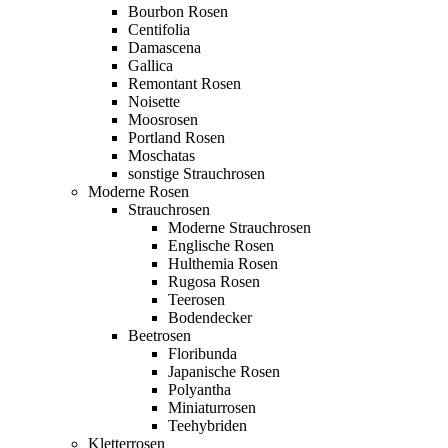
Bourbon Rosen
Centifolia
Damascena
Gallica
Remontant Rosen
Noisette
Moosrosen
Portland Rosen
Moschatas
sonstige Strauchrosen
Moderne Rosen
Strauchrosen
Moderne Strauchrosen
Englische Rosen
Hulthemia Rosen
Rugosa Rosen
Teerosen
Bodendecker
Beetrosen
Floribunda
Japanische Rosen
Polyantha
Miniaturrosen
Teehybriden
Kletterrosen