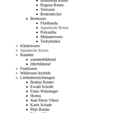
Hulthemia Rosen
Rugosa Rosen
Teerosen
Bodendecker
Beetrosen
Floribunda
Japanische Rosen
Polyantha
Miniaturrosen
Teehybriden
Kletterrosen
Japanische Rosen
Rambler
sommerblühend
öfterblühend
Fundrosen
Wildrosen/-hybride
Liebhaberzüchtungen
Bettina Reister
Ewald Scholle
Franz Wänninger
Hortus
Jean Pierre Vibert
Karin Schade
Pirjo Rautio