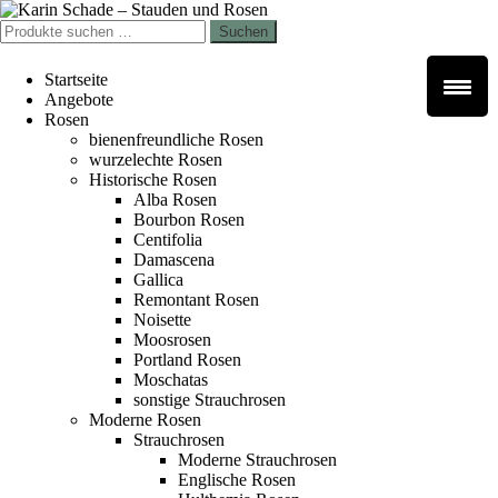
Zur
Zum
Navigation
Inhalt
Suchen
Suchen
springen
springen
nach:
Startseite
Angebote
Rosen
bienenfreundliche Rosen
wurzelechte Rosen
Historische Rosen
Alba Rosen
Bourbon Rosen
Centifolia
Damascena
Gallica
Remontant Rosen
Noisette
Moosrosen
Portland Rosen
Moschatas
sonstige Strauchrosen
Moderne Rosen
Strauchrosen
Moderne Strauchrosen
Englische Rosen