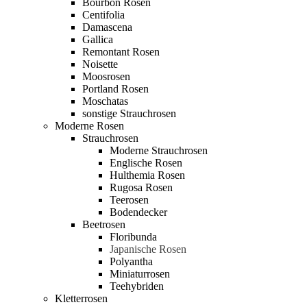
Bourbon Rosen
Centifolia
Damascena
Gallica
Remontant Rosen
Noisette
Moosrosen
Portland Rosen
Moschatas
sonstige Strauchrosen
Moderne Rosen
Strauchrosen
Moderne Strauchrosen
Englische Rosen
Hulthemia Rosen
Rugosa Rosen
Teerosen
Bodendecker
Beetrosen
Floribunda
Japanische Rosen
Polyantha
Miniaturrosen
Teehybriden
Kletterrosen