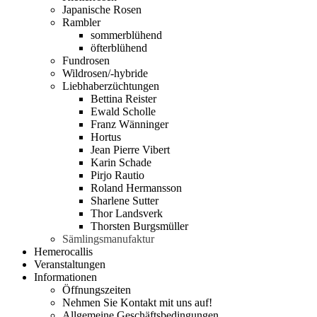
Japanische Rosen
Rambler
sommerblühend
öfterblühend
Fundrosen
Wildrosen/-hybride
Liebhaberzüchtungen
Bettina Reister
Ewald Scholle
Franz Wänninger
Hortus
Jean Pierre Vibert
Karin Schade
Pirjo Rautio
Roland Hermansson
Sharlene Sutter
Thor Landsverk
Thorsten Burgsmüller
Sämlingsmanufaktur
Hemerocallis
Veranstaltungen
Informationen
Öffnungszeiten
Nehmen Sie Kontakt mit uns auf!
Allgemeine Geschäftsbedingungen