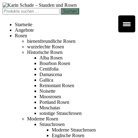
Zur
Zum
Navigation
Inhalt
Suchen
Suchen
springen
springen
nach:
Startseite
Angebote
Rosen
bienenfreundliche Rosen
wurzelechte Rosen
Historische Rosen
Alba Rosen
Bourbon Rosen
Centifolia
Damascena
Gallica
Remontant Rosen
Noisette
Moosrosen
Portland Rosen
Moschatas
sonstige Strauchrosen
Moderne Rosen
Strauchrosen
Moderne Strauchrosen
Englische Rosen