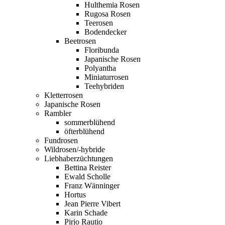
Hulthemia Rosen
Rugosa Rosen
Teerosen
Bodendecker
Beetrosen
Floribunda
Japanische Rosen
Polyantha
Miniaturrosen
Teehybriden
Kletterrosen
Japanische Rosen
Rambler
sommerblühend
öfterblühend
Fundrosen
Wildrosen/-hybride
Liebhaberzüchtungen
Bettina Reister
Ewald Scholle
Franz Wänninger
Hortus
Jean Pierre Vibert
Karin Schade
Pirjo Rautio