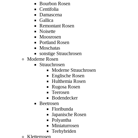
Bourbon Rosen
Centifolia
Damascena
Gallica
Remontant Rosen
Noisette
Moosrosen
Portland Rosen
Moschatas
sonstige Strauchrosen
Moderne Rosen
Strauchrosen
Moderne Strauchrosen
Englische Rosen
Hulthemia Rosen
Rugosa Rosen
Teerosen
Bodendecker
Beetrosen
Floribunda
Japanische Rosen
Polyantha
Miniaturrosen
Teehybriden
Kletterrosen