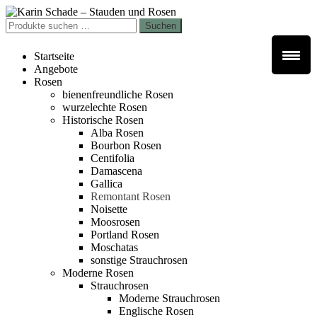
Zur
Zum
Navigation
Inhalt
Suchen
Suchen
springen
springen
nach:
Startseite
Angebote
Rosen
bienenfreundliche Rosen
wurzelechte Rosen
Historische Rosen
Alba Rosen
Bourbon Rosen
Centifolia
Damascena
Gallica
Remontant Rosen
Noisette
Moosrosen
Portland Rosen
Moschatas
sonstige Strauchrosen
Moderne Rosen
Strauchrosen
Moderne Strauchrosen
Englische Rosen