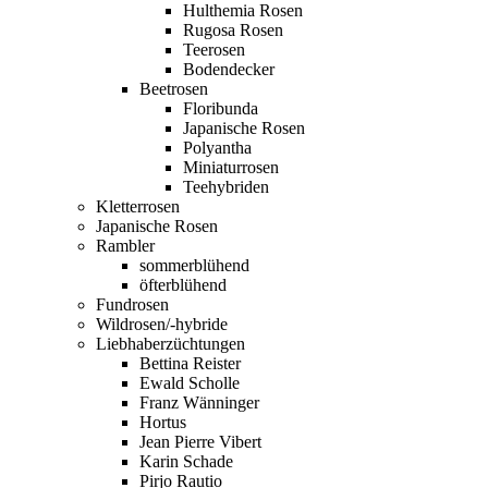
Hulthemia Rosen
Rugosa Rosen
Teerosen
Bodendecker
Beetrosen
Floribunda
Japanische Rosen
Polyantha
Miniaturrosen
Teehybriden
Kletterrosen
Japanische Rosen
Rambler
sommerblühend
öfterblühend
Fundrosen
Wildrosen/-hybride
Liebhaberzüchtungen
Bettina Reister
Ewald Scholle
Franz Wänninger
Hortus
Jean Pierre Vibert
Karin Schade
Pirjo Rautio