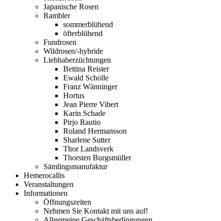
Japanische Rosen
Rambler
sommerblühend
öfterblühend
Fundrosen
Wildrosen/-hybride
Liebhaberzüchtungen
Bettina Reister
Ewald Scholle
Franz Wänninger
Hortus
Jean Pierre Vibert
Karin Schade
Pirjo Rautio
Roland Hermansson
Sharlene Sutter
Thor Landsverk
Thorsten Burgsmüller
Sämlingsmanufaktur
Hemerocallis
Veranstaltungen
Informationen
Öffnungszeiten
Nehmen Sie Kontakt mit uns auf!
Allgemeine Geschäftsbedingungen