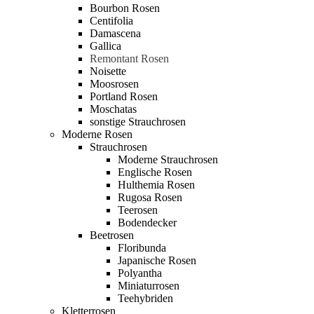
Bourbon Rosen
Centifolia
Damascena
Gallica
Remontant Rosen
Noisette
Moosrosen
Portland Rosen
Moschatas
sonstige Strauchrosen
Moderne Rosen
Strauchrosen
Moderne Strauchrosen
Englische Rosen
Hulthemia Rosen
Rugosa Rosen
Teerosen
Bodendecker
Beetrosen
Floribunda
Japanische Rosen
Polyantha
Miniaturrosen
Teehybriden
Kletterrosen