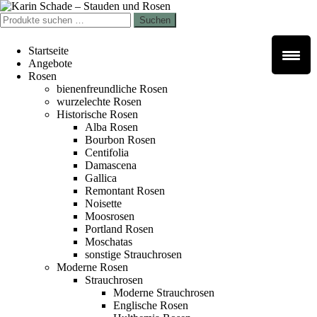
Zur
Zum
Navigation
Inhalt
Suchen
Suchen
springen
springen
nach:
Startseite
Angebote
Rosen
bienenfreundliche Rosen
wurzelechte Rosen
Historische Rosen
Alba Rosen
Bourbon Rosen
Centifolia
Damascena
Gallica
Remontant Rosen
Noisette
Moosrosen
Portland Rosen
Moschatas
sonstige Strauchrosen
Moderne Rosen
Strauchrosen
Moderne Strauchrosen
Englische Rosen