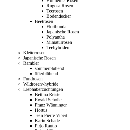
Hulthemia Rosen
Rugosa Rosen
Teerosen
Bodendecker
Beetrosen
Floribunda
Japanische Rosen
Polyantha
Miniaturrosen
Teehybriden
Kletterrosen
Japanische Rosen
Rambler
sommerblühend
öfterblühend
Fundrosen
Wildrosen/-hybride
Liebhaberzüchtungen
Bettina Reister
Ewald Scholle
Franz Wänninger
Hortus
Jean Pierre Vibert
Karin Schade
Pirjo Rautio