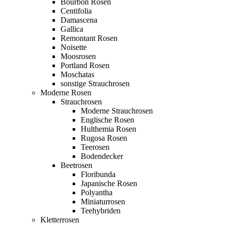
Bourbon Rosen
Centifolia
Damascena
Gallica
Remontant Rosen
Noisette
Moosrosen
Portland Rosen
Moschatas
sonstige Strauchrosen
Moderne Rosen
Strauchrosen
Moderne Strauchrosen
Englische Rosen
Hulthemia Rosen
Rugosa Rosen
Teerosen
Bodendecker
Beetrosen
Floribunda
Japanische Rosen
Polyantha
Miniaturrosen
Teehybriden
Kletterrosen