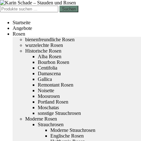
Zur
Zum
Navigation
Inhalt
Suchen
Suchen
springen
springen
nach:
Startseite
Angebote
Rosen
bienenfreundliche Rosen
wurzelechte Rosen
Historische Rosen
Alba Rosen
Bourbon Rosen
Centifolia
Damascena
Gallica
Remontant Rosen
Noisette
Moosrosen
Portland Rosen
Moschatas
sonstige Strauchrosen
Moderne Rosen
Strauchrosen
Moderne Strauchrosen
Englische Rosen