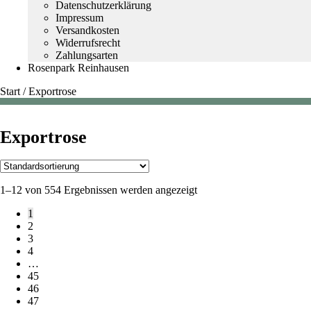
Datenschutzerklärung
Impressum
Versandkosten
Widerrufsrecht
Zahlungsarten
Rosenpark Reinhausen
Start
/
Exportrose
Exportrose
1–12 von 554 Ergebnissen werden angezeigt
1
2
3
4
…
45
46
47