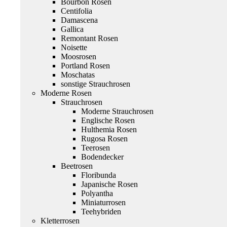
Bourbon Rosen
Centifolia
Damascena
Gallica
Remontant Rosen
Noisette
Moosrosen
Portland Rosen
Moschatas
sonstige Strauchrosen
Moderne Rosen
Strauchrosen
Moderne Strauchrosen
Englische Rosen
Hulthemia Rosen
Rugosa Rosen
Teerosen
Bodendecker
Beetrosen
Floribunda
Japanische Rosen
Polyantha
Miniaturrosen
Teehybriden
Kletterrosen