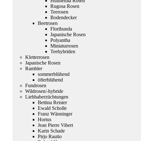
Hulthemia Rosen
Rugosa Rosen
Teerosen
Bodendecker
Beetrosen
Floribunda
Japanische Rosen
Polyantha
Miniaturrosen
Teehybriden
Kletterrosen
Japanische Rosen
Rambler
sommerblühend
öfterblühend
Fundrosen
Wildrosen/-hybride
Liebhaberzüchtungen
Bettina Reister
Ewald Scholle
Franz Wänninger
Hortus
Jean Pierre Vibert
Karin Schade
Pirjo Rautio