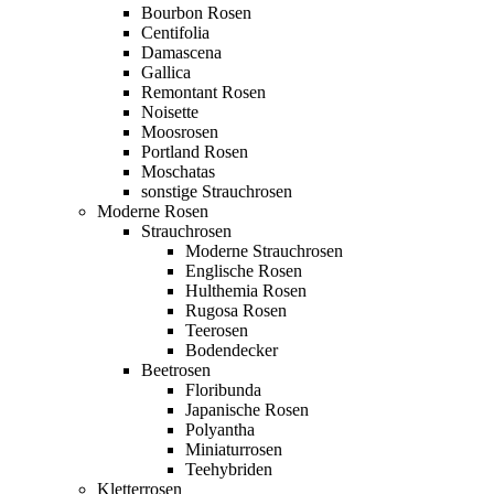
Bourbon Rosen
Centifolia
Damascena
Gallica
Remontant Rosen
Noisette
Moosrosen
Portland Rosen
Moschatas
sonstige Strauchrosen
Moderne Rosen
Strauchrosen
Moderne Strauchrosen
Englische Rosen
Hulthemia Rosen
Rugosa Rosen
Teerosen
Bodendecker
Beetrosen
Floribunda
Japanische Rosen
Polyantha
Miniaturrosen
Teehybriden
Kletterrosen