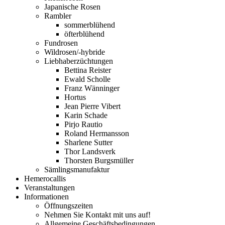
Japanische Rosen
Rambler
sommerblühend
öfterblühend
Fundrosen
Wildrosen/-hybride
Liebhaberzüchtungen
Bettina Reister
Ewald Scholle
Franz Wänninger
Hortus
Jean Pierre Vibert
Karin Schade
Pirjo Rautio
Roland Hermansson
Sharlene Sutter
Thor Landsverk
Thorsten Burgsmüller
Sämlingsmanufaktur
Hemerocallis
Veranstaltungen
Informationen
Öffnungszeiten
Nehmen Sie Kontakt mit uns auf!
Allgemeine Geschäftsbedingungen