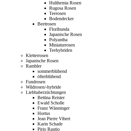
Hulthemia Rosen
Rugosa Rosen
Teerosen
Bodendecker
Beetrosen
Floribunda
Japanische Rosen
Polyantha
Miniaturrosen
Teehybriden
Kletterrosen
Japanische Rosen
Rambler
sommerblühend
öfterblühend
Fundrosen
Wildrosen/-hybride
Liebhaberzüchtungen
Bettina Reister
Ewald Scholle
Franz Wänninger
Hortus
Jean Pierre Vibert
Karin Schade
Pirjo Rautio