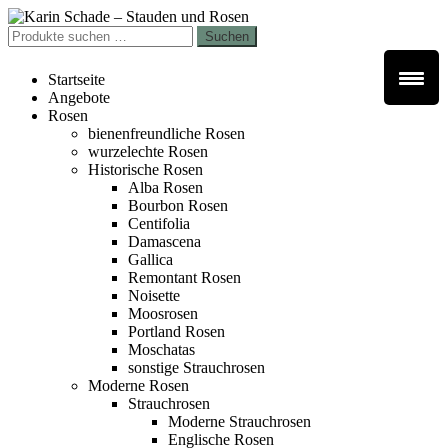
Zur
Zum
Navigation
Inhalt
Suchen
Suchen
springen
springen
nach:
Startseite
Angebote
Rosen
bienenfreundliche Rosen
wurzelechte Rosen
Historische Rosen
Alba Rosen
Bourbon Rosen
Centifolia
Damascena
Gallica
Remontant Rosen
Noisette
Moosrosen
Portland Rosen
Moschatas
sonstige Strauchrosen
Moderne Rosen
Strauchrosen
Moderne Strauchrosen
Englische Rosen