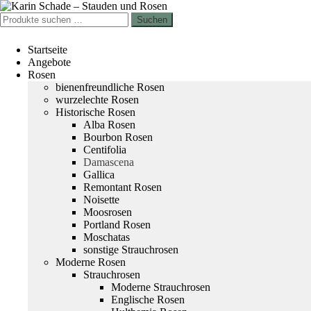
Zur
Zum
Navigation
Inhalt
Suchen
Suchen
springen
springen
nach:
Startseite
Angebote
Rosen
bienenfreundliche Rosen
wurzelechte Rosen
Historische Rosen
Alba Rosen
Bourbon Rosen
Centifolia
Damascena
Gallica
Remontant Rosen
Noisette
Moosrosen
Portland Rosen
Moschatas
sonstige Strauchrosen
Moderne Rosen
Strauchrosen
Moderne Strauchrosen
Englische Rosen