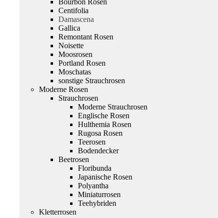
Bourbon Rosen
Centifolia
Damascena
Gallica
Remontant Rosen
Noisette
Moosrosen
Portland Rosen
Moschatas
sonstige Strauchrosen
Moderne Rosen
Strauchrosen
Moderne Strauchrosen
Englische Rosen
Hulthemia Rosen
Rugosa Rosen
Teerosen
Bodendecker
Beetrosen
Floribunda
Japanische Rosen
Polyantha
Miniaturrosen
Teehybriden
Kletterrosen