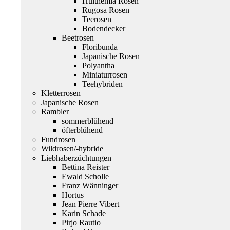
Hulthemia Rosen
Rugosa Rosen
Teerosen
Bodendecker
Beetrosen
Floribunda
Japanische Rosen
Polyantha
Miniaturrosen
Teehybriden
Kletterrosen
Japanische Rosen
Rambler
sommerblühend
öfterblühend
Fundrosen
Wildrosen/-hybride
Liebhaberzüchtungen
Bettina Reister
Ewald Scholle
Franz Wänninger
Hortus
Jean Pierre Vibert
Karin Schade
Pirjo Rautio