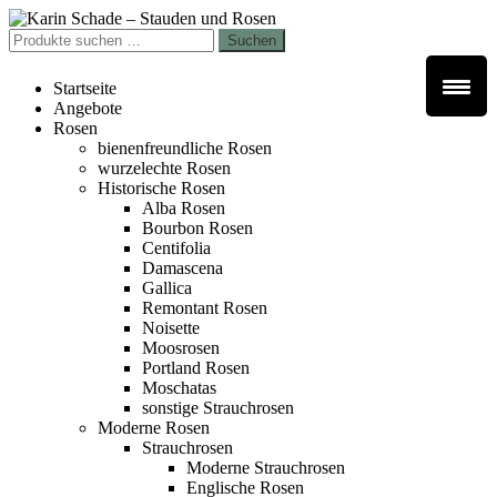
Zur
Zum
Navigation
Inhalt
Suchen
Suchen
springen
springen
nach:
Startseite
Angebote
Rosen
bienenfreundliche Rosen
wurzelechte Rosen
Historische Rosen
Alba Rosen
Bourbon Rosen
Centifolia
Damascena
Gallica
Remontant Rosen
Noisette
Moosrosen
Portland Rosen
Moschatas
sonstige Strauchrosen
Moderne Rosen
Strauchrosen
Moderne Strauchrosen
Englische Rosen