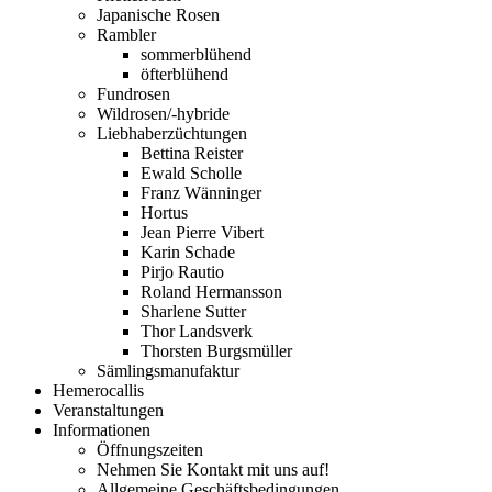
Japanische Rosen
Rambler
sommerblühend
öfterblühend
Fundrosen
Wildrosen/-hybride
Liebhaberzüchtungen
Bettina Reister
Ewald Scholle
Franz Wänninger
Hortus
Jean Pierre Vibert
Karin Schade
Pirjo Rautio
Roland Hermansson
Sharlene Sutter
Thor Landsverk
Thorsten Burgsmüller
Sämlingsmanufaktur
Hemerocallis
Veranstaltungen
Informationen
Öffnungszeiten
Nehmen Sie Kontakt mit uns auf!
Allgemeine Geschäftsbedingungen