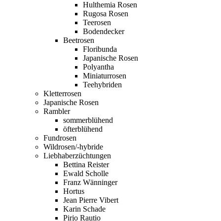
Hulthemia Rosen
Rugosa Rosen
Teerosen
Bodendecker
Beetrosen
Floribunda
Japanische Rosen
Polyantha
Miniaturrosen
Teehybriden
Kletterrosen
Japanische Rosen
Rambler
sommerblühend
öfterblühend
Fundrosen
Wildrosen/-hybride
Liebhaberzüchtungen
Bettina Reister
Ewald Scholle
Franz Wänninger
Hortus
Jean Pierre Vibert
Karin Schade
Pirjo Rautio