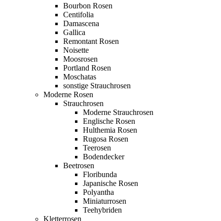
Bourbon Rosen
Centifolia
Damascena
Gallica
Remontant Rosen
Noisette
Moosrosen
Portland Rosen
Moschatas
sonstige Strauchrosen
Moderne Rosen
Strauchrosen
Moderne Strauchrosen
Englische Rosen
Hulthemia Rosen
Rugosa Rosen
Teerosen
Bodendecker
Beetrosen
Floribunda
Japanische Rosen
Polyantha
Miniaturrosen
Teehybriden
Kletterrosen