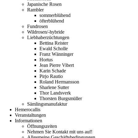
Japanische Rosen
Rambler
sommerblühend
öfterblühend
Fundrosen
Wildrosen/-hybride
Liebhaberzüchtungen
Bettina Reister
Ewald Scholle
Franz Wänninger
Hortus
Jean Pierre Vibert
Karin Schade
Pirjo Rautio
Roland Hermansson
Sharlene Sutter
Thor Landsverk
Thorsten Burgsmüller
Sämlingsmanufaktur
Hemerocallis
Veranstaltungen
Informationen
Öffnungszeiten
Nehmen Sie Kontakt mit uns auf!
Allgemeine Geschäftsbedingungen