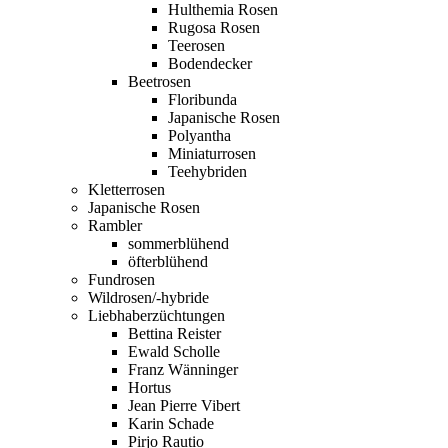
Hulthemia Rosen
Rugosa Rosen
Teerosen
Bodendecker
Beetrosen
Floribunda
Japanische Rosen
Polyantha
Miniaturrosen
Teehybriden
Kletterrosen
Japanische Rosen
Rambler
sommerblühend
öfterblühend
Fundrosen
Wildrosen/-hybride
Liebhaberzüchtungen
Bettina Reister
Ewald Scholle
Franz Wänninger
Hortus
Jean Pierre Vibert
Karin Schade
Pirjo Rautio