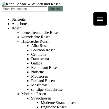
Zur
Zum
Navigation
Inhalt
Suchen
Suchen
springen
springen
nach:
Startseite
Angebote
Rosen
bienenfreundliche Rosen
wurzelechte Rosen
Historische Rosen
Alba Rosen
Bourbon Rosen
Centifolia
Damascena
Gallica
Remontant Rosen
Noisette
Moosrosen
Portland Rosen
Moschatas
sonstige Strauchrosen
Moderne Rosen
Strauchrosen
Moderne Strauchrosen
Englische Rosen