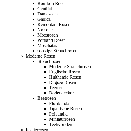
Bourbon Rosen
Centifolia
Damascena
Gallica
Remontant Rosen
Noisette
Moosrosen
Portland Rosen
Moschatas
sonstige Strauchrosen
Moderne Rosen
Strauchrosen
Moderne Strauchrosen
Englische Rosen
Hulthemia Rosen
Rugosa Rosen
Teerosen
Bodendecker
Beetrosen
Floribunda
Japanische Rosen
Polyantha
Miniaturrosen
Teehybriden
Kletterrosen