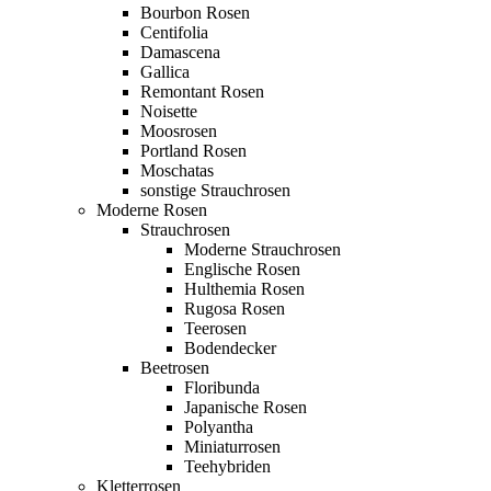
Bourbon Rosen
Centifolia
Damascena
Gallica
Remontant Rosen
Noisette
Moosrosen
Portland Rosen
Moschatas
sonstige Strauchrosen
Moderne Rosen
Strauchrosen
Moderne Strauchrosen
Englische Rosen
Hulthemia Rosen
Rugosa Rosen
Teerosen
Bodendecker
Beetrosen
Floribunda
Japanische Rosen
Polyantha
Miniaturrosen
Teehybriden
Kletterrosen