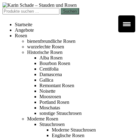
Zur
Zum
Navigation
Inhalt
Suchen
Suchen
springen
springen
nach:
Startseite
Angebote
Rosen
bienenfreundliche Rosen
wurzelechte Rosen
Historische Rosen
Alba Rosen
Bourbon Rosen
Centifolia
Damascena
Gallica
Remontant Rosen
Noisette
Moosrosen
Portland Rosen
Moschatas
sonstige Strauchrosen
Moderne Rosen
Strauchrosen
Moderne Strauchrosen
Englische Rosen