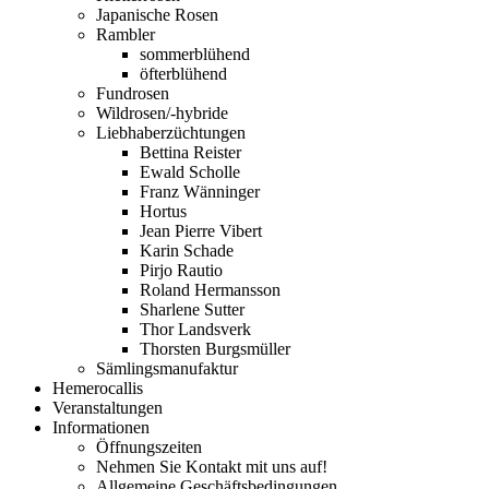
Japanische Rosen
Rambler
sommerblühend
öfterblühend
Fundrosen
Wildrosen/-hybride
Liebhaberzüchtungen
Bettina Reister
Ewald Scholle
Franz Wänninger
Hortus
Jean Pierre Vibert
Karin Schade
Pirjo Rautio
Roland Hermansson
Sharlene Sutter
Thor Landsverk
Thorsten Burgsmüller
Sämlingsmanufaktur
Hemerocallis
Veranstaltungen
Informationen
Öffnungszeiten
Nehmen Sie Kontakt mit uns auf!
Allgemeine Geschäftsbedingungen