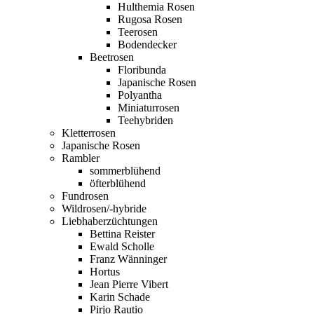
Hulthemia Rosen
Rugosa Rosen
Teerosen
Bodendecker
Beetrosen
Floribunda
Japanische Rosen
Polyantha
Miniaturrosen
Teehybriden
Kletterrosen
Japanische Rosen
Rambler
sommerblühend
öfterblühend
Fundrosen
Wildrosen/-hybride
Liebhaberzüchtungen
Bettina Reister
Ewald Scholle
Franz Wänninger
Hortus
Jean Pierre Vibert
Karin Schade
Pirjo Rautio