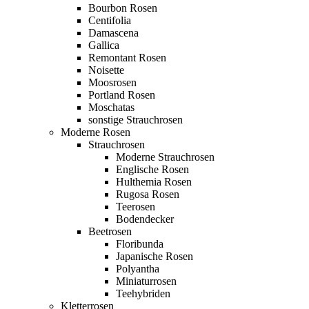
Bourbon Rosen
Centifolia
Damascena
Gallica
Remontant Rosen
Noisette
Moosrosen
Portland Rosen
Moschatas
sonstige Strauchrosen
Moderne Rosen
Strauchrosen
Moderne Strauchrosen
Englische Rosen
Hulthemia Rosen
Rugosa Rosen
Teerosen
Bodendecker
Beetrosen
Floribunda
Japanische Rosen
Polyantha
Miniaturrosen
Teehybriden
Kletterrosen