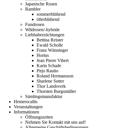
Japanische Rosen
Rambler
sommerblühend
öfterblühend
Fundrosen
Wildrosen/-hybride
Liebhaberzüchtungen
Bettina Reister
Ewald Scholle
Franz Wänninger
Hortus
Jean Pierre Vibert
Karin Schade
Pirjo Rautio
Roland Hermansson
Sharlene Sutter
Thor Landsverk
Thorsten Burgsmüller
Sämlingsmanufaktur
Hemerocallis
Veranstaltungen
Informationen
Öffnungszeiten
Nehmen Sie Kontakt mit uns auf!
Allgemeine Geschäftsbedingungen