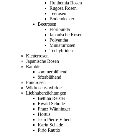
Hulthemia Rosen
Rugosa Rosen
Teerosen
Bodendecker
Beetrosen
Floribunda
Japanische Rosen
Polyantha
Miniaturrosen
Teehybriden
Kletterrosen
Japanische Rosen
Rambler
sommerblühend
öfterblühend
Fundrosen
Wildrosen/-hybride
Liebhaberzüchtungen
Bettina Reister
Ewald Scholle
Franz Wänninger
Hortus
Jean Pierre Vibert
Karin Schade
Pirjo Rautio