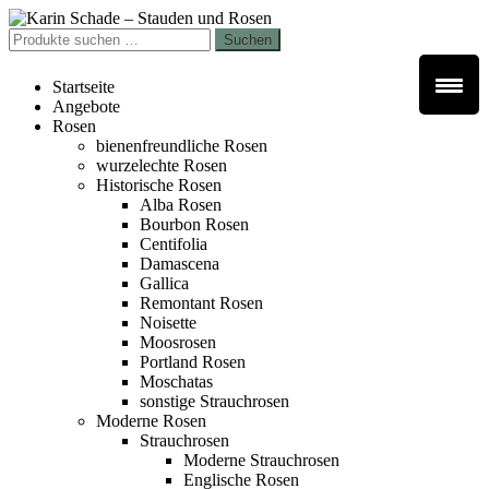
Zur
Zum
Navigation
Inhalt
Suchen
Suchen
springen
springen
nach:
Startseite
Angebote
Rosen
bienenfreundliche Rosen
wurzelechte Rosen
Historische Rosen
Alba Rosen
Bourbon Rosen
Centifolia
Damascena
Gallica
Remontant Rosen
Noisette
Moosrosen
Portland Rosen
Moschatas
sonstige Strauchrosen
Moderne Rosen
Strauchrosen
Moderne Strauchrosen
Englische Rosen