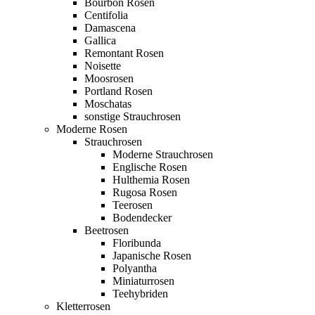
Bourbon Rosen
Centifolia
Damascena
Gallica
Remontant Rosen
Noisette
Moosrosen
Portland Rosen
Moschatas
sonstige Strauchrosen
Moderne Rosen
Strauchrosen
Moderne Strauchrosen
Englische Rosen
Hulthemia Rosen
Rugosa Rosen
Teerosen
Bodendecker
Beetrosen
Floribunda
Japanische Rosen
Polyantha
Miniaturrosen
Teehybriden
Kletterrosen