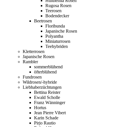
Hulthemia Rosen
Rugosa Rosen
Teerosen
Bodendecker
Beetrosen
Floribunda
Japanische Rosen
Polyantha
Miniaturrosen
Teehybriden
Kletterrosen
Japanische Rosen
Rambler
sommerblühend
öfterblühend
Fundrosen
Wildrosen/-hybride
Liebhaberzüchtungen
Bettina Reister
Ewald Scholle
Franz Wänninger
Hortus
Jean Pierre Vibert
Karin Schade
Pirjo Rautio