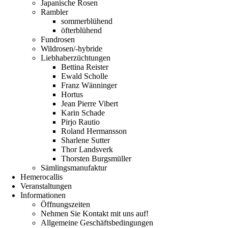
Japanische Rosen
Rambler
sommerblühend
öfterblühend
Fundrosen
Wildrosen/-hybride
Liebhaberzüchtungen
Bettina Reister
Ewald Scholle
Franz Wänninger
Hortus
Jean Pierre Vibert
Karin Schade
Pirjo Rautio
Roland Hermansson
Sharlene Sutter
Thor Landsverk
Thorsten Burgsmüller
Sämlingsmanufaktur
Hemerocallis
Veranstaltungen
Informationen
Öffnungszeiten
Nehmen Sie Kontakt mit uns auf!
Allgemeine Geschäftsbedingungen