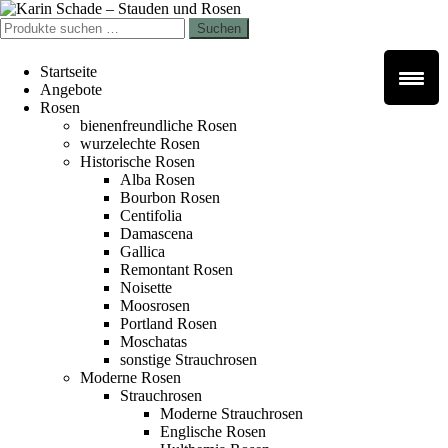
Zur
Zum
Navigation
Inhalt
Suchen
Suchen
springen
springen
nach:
Startseite
Angebote
Rosen
bienenfreundliche Rosen
wurzelechte Rosen
Historische Rosen
Alba Rosen
Bourbon Rosen
Centifolia
Damascena
Gallica
Remontant Rosen
Noisette
Moosrosen
Portland Rosen
Moschatas
sonstige Strauchrosen
Moderne Rosen
Strauchrosen
Moderne Strauchrosen
Englische Rosen