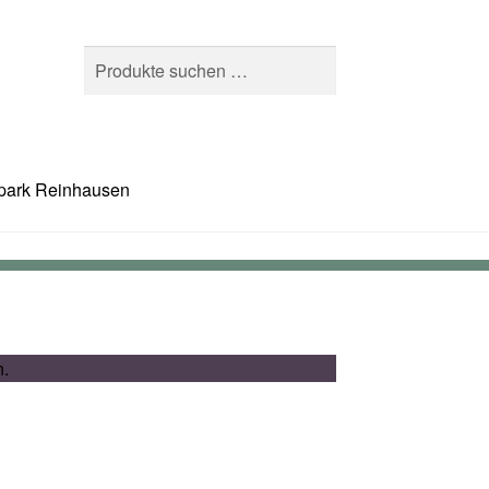
Suchen
Suchen
nach:
park Reinhausen
n.