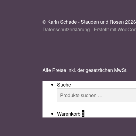
© Karin Schade - Stauden und Rosen 202
Datenschutzerklärung
Erstellt mit WooC
Alle Preise inkl. der gesetzlichen MwSt.
Suche
Suchen
Suchen
nach:
Warenkorb
0