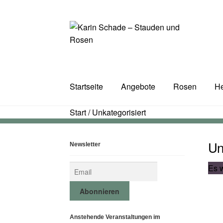
Zur
Zum
Navigation
Inhalt
springen
springen
Startseite
Angebote
Rosen
He
Start
/
Unkategorisiert
Un
Newsletter
Es w
Anstehende Veranstaltungen im