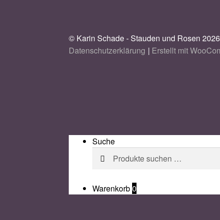
© Karin Schade - Stauden und Rosen 202
Datenschutzerklärung
Erstellt mit WooC
Suche
Suchen
Suchen
nach:
Warenkorb
0