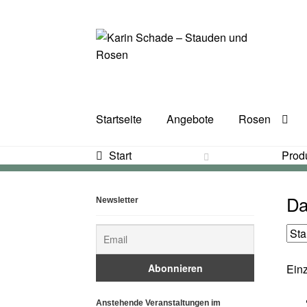
Zur
Zum
Navigation
Inhalt
springen
springen
Startseite
Angebote
Rosen
Start
Produ
Da
Newsletter
Einz
Anstehende Veranstaltungen im