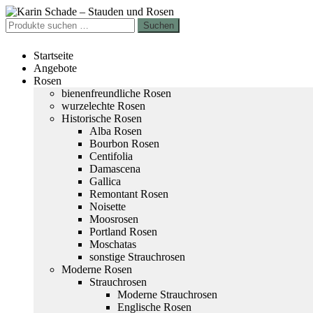
Zur
Zum
Navigation
Inhalt
Suchen
Suchen
springen
springen
nach:
Startseite
Angebote
Rosen
bienenfreundliche Rosen
wurzelechte Rosen
Historische Rosen
Alba Rosen
Bourbon Rosen
Centifolia
Damascena
Gallica
Remontant Rosen
Noisette
Moosrosen
Portland Rosen
Moschatas
sonstige Strauchrosen
Moderne Rosen
Strauchrosen
Moderne Strauchrosen
Englische Rosen