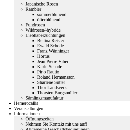
Japanische Rosen
Rambler
sommerblühend
öfterblühend
Fundrosen
Wildrosen/-hybride
Liebhaberzüchtungen
Bettina Reister
Ewald Scholle
Franz Wänninger
Hortus
Jean Pierre Vibert
Karin Schade
Pirjo Rautio
Roland Hermansson
Sharlene Sutter
Thor Landsverk
Thorsten Burgsmüller
Sämlingsmanufaktur
Hemerocallis
Veranstaltungen
Informationen
Öffnungszeiten
Nehmen Sie Kontakt mit uns auf!
Allgemeine Geschäftsbedingungen