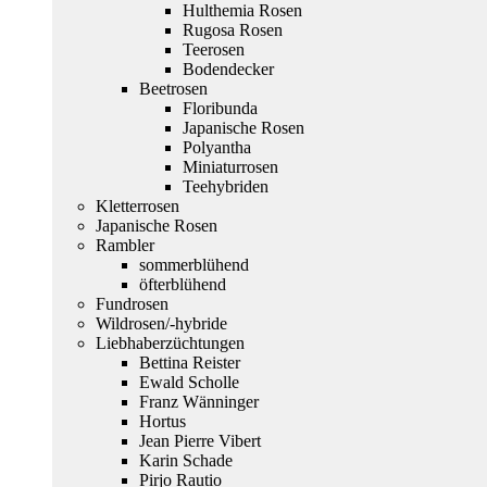
Hulthemia Rosen
Rugosa Rosen
Teerosen
Bodendecker
Beetrosen
Floribunda
Japanische Rosen
Polyantha
Miniaturrosen
Teehybriden
Kletterrosen
Japanische Rosen
Rambler
sommerblühend
öfterblühend
Fundrosen
Wildrosen/-hybride
Liebhaberzüchtungen
Bettina Reister
Ewald Scholle
Franz Wänninger
Hortus
Jean Pierre Vibert
Karin Schade
Pirjo Rautio