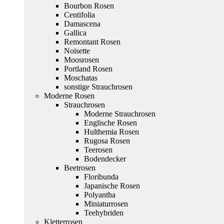
Bourbon Rosen
Centifolia
Damascena
Gallica
Remontant Rosen
Noisette
Moosrosen
Portland Rosen
Moschatas
sonstige Strauchrosen
Moderne Rosen
Strauchrosen
Moderne Strauchrosen
Englische Rosen
Hulthemia Rosen
Rugosa Rosen
Teerosen
Bodendecker
Beetrosen
Floribunda
Japanische Rosen
Polyantha
Miniaturrosen
Teehybriden
Kletterrosen