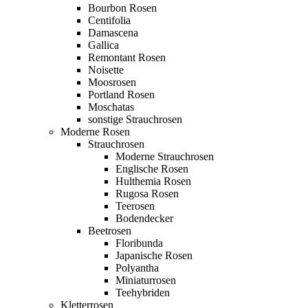
Bourbon Rosen
Centifolia
Damascena
Gallica
Remontant Rosen
Noisette
Moosrosen
Portland Rosen
Moschatas
sonstige Strauchrosen
Moderne Rosen
Strauchrosen
Moderne Strauchrosen
Englische Rosen
Hulthemia Rosen
Rugosa Rosen
Teerosen
Bodendecker
Beetrosen
Floribunda
Japanische Rosen
Polyantha
Miniaturrosen
Teehybriden
Kletterrosen