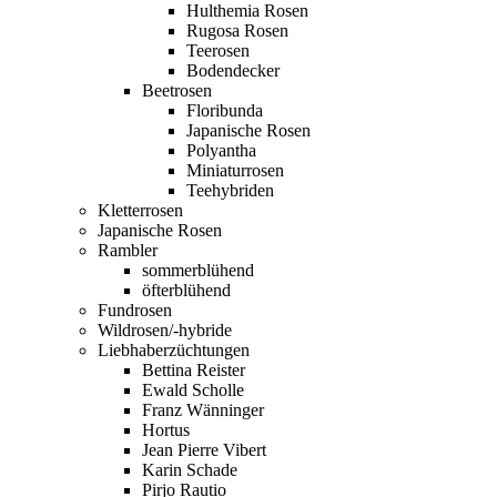
Hulthemia Rosen
Rugosa Rosen
Teerosen
Bodendecker
Beetrosen
Floribunda
Japanische Rosen
Polyantha
Miniaturrosen
Teehybriden
Kletterrosen
Japanische Rosen
Rambler
sommerblühend
öfterblühend
Fundrosen
Wildrosen/-hybride
Liebhaberzüchtungen
Bettina Reister
Ewald Scholle
Franz Wänninger
Hortus
Jean Pierre Vibert
Karin Schade
Pirjo Rautio