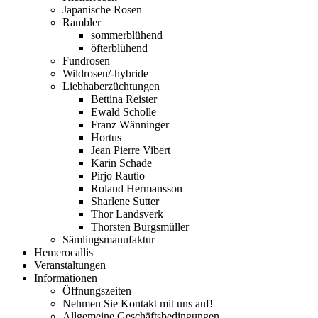
Japanische Rosen
Rambler
sommerblühend
öfterblühend
Fundrosen
Wildrosen/-hybride
Liebhaberzüchtungen
Bettina Reister
Ewald Scholle
Franz Wänninger
Hortus
Jean Pierre Vibert
Karin Schade
Pirjo Rautio
Roland Hermansson
Sharlene Sutter
Thor Landsverk
Thorsten Burgsmüller
Sämlingsmanufaktur
Hemerocallis
Veranstaltungen
Informationen
Öffnungszeiten
Nehmen Sie Kontakt mit uns auf!
Allgemeine Geschäftsbedingungen