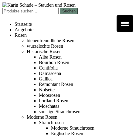
Zur
Zum
Navigation
Inhalt
Suchen
Suchen
springen
springen
nach:
Startseite
Angebote
Rosen
bienenfreundliche Rosen
wurzelechte Rosen
Historische Rosen
Alba Rosen
Bourbon Rosen
Centifolia
Damascena
Gallica
Remontant Rosen
Noisette
Moosrosen
Portland Rosen
Moschatas
sonstige Strauchrosen
Moderne Rosen
Strauchrosen
Moderne Strauchrosen
Englische Rosen