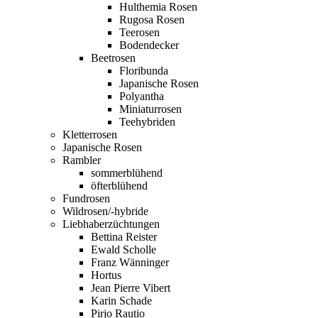
Hulthemia Rosen
Rugosa Rosen
Teerosen
Bodendecker
Beetrosen
Floribunda
Japanische Rosen
Polyantha
Miniaturrosen
Teehybriden
Kletterrosen
Japanische Rosen
Rambler
sommerblühend
öfterblühend
Fundrosen
Wildrosen/-hybride
Liebhaberzüchtungen
Bettina Reister
Ewald Scholle
Franz Wänninger
Hortus
Jean Pierre Vibert
Karin Schade
Pirjo Rautio