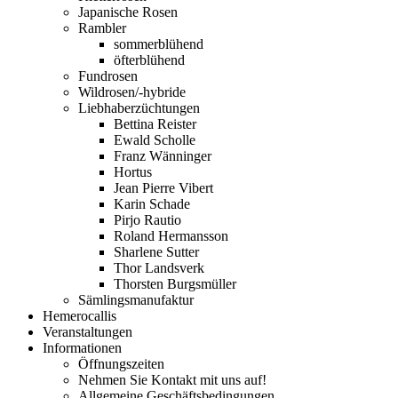
Japanische Rosen
Rambler
sommerblühend
öfterblühend
Fundrosen
Wildrosen/-hybride
Liebhaberzüchtungen
Bettina Reister
Ewald Scholle
Franz Wänninger
Hortus
Jean Pierre Vibert
Karin Schade
Pirjo Rautio
Roland Hermansson
Sharlene Sutter
Thor Landsverk
Thorsten Burgsmüller
Sämlingsmanufaktur
Hemerocallis
Veranstaltungen
Informationen
Öffnungszeiten
Nehmen Sie Kontakt mit uns auf!
Allgemeine Geschäftsbedingungen