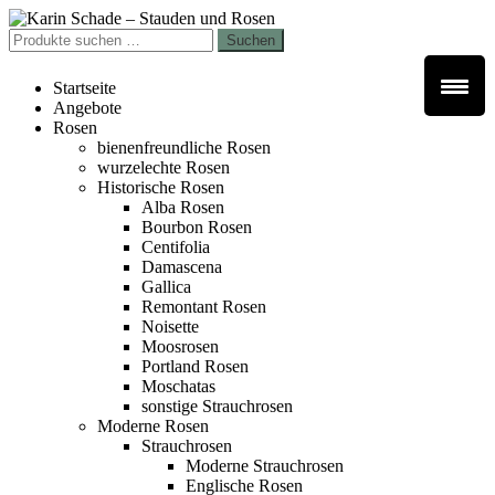
Zur
Zum
Navigation
Inhalt
Suchen
Suchen
springen
springen
nach:
Startseite
Angebote
Rosen
bienenfreundliche Rosen
wurzelechte Rosen
Historische Rosen
Alba Rosen
Bourbon Rosen
Centifolia
Damascena
Gallica
Remontant Rosen
Noisette
Moosrosen
Portland Rosen
Moschatas
sonstige Strauchrosen
Moderne Rosen
Strauchrosen
Moderne Strauchrosen
Englische Rosen