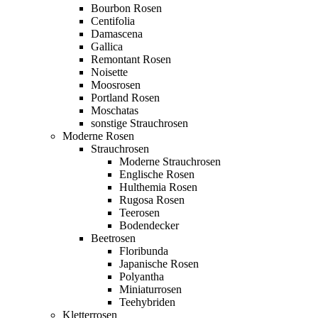
Bourbon Rosen
Centifolia
Damascena
Gallica
Remontant Rosen
Noisette
Moosrosen
Portland Rosen
Moschatas
sonstige Strauchrosen
Moderne Rosen
Strauchrosen
Moderne Strauchrosen
Englische Rosen
Hulthemia Rosen
Rugosa Rosen
Teerosen
Bodendecker
Beetrosen
Floribunda
Japanische Rosen
Polyantha
Miniaturrosen
Teehybriden
Kletterrosen