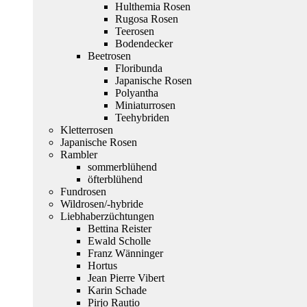
Hulthemia Rosen
Rugosa Rosen
Teerosen
Bodendecker
Beetrosen
Floribunda
Japanische Rosen
Polyantha
Miniaturrosen
Teehybriden
Kletterrosen
Japanische Rosen
Rambler
sommerblühend
öfterblühend
Fundrosen
Wildrosen/-hybride
Liebhaberzüchtungen
Bettina Reister
Ewald Scholle
Franz Wänninger
Hortus
Jean Pierre Vibert
Karin Schade
Pirjo Rautio