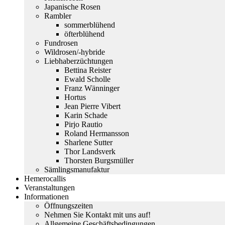
Japanische Rosen
Rambler
sommerblühend
öfterblühend
Fundrosen
Wildrosen/-hybride
Liebhaberzüchtungen
Bettina Reister
Ewald Scholle
Franz Wänninger
Hortus
Jean Pierre Vibert
Karin Schade
Pirjo Rautio
Roland Hermansson
Sharlene Sutter
Thor Landsverk
Thorsten Burgsmüller
Sämlingsmanufaktur
Hemerocallis
Veranstaltungen
Informationen
Öffnungszeiten
Nehmen Sie Kontakt mit uns auf!
Allgemeine Geschäftsbedingungen