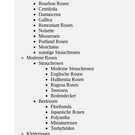
Bourbon Rosen
Centifolia
Damascena
Gallica
Remontant Rosen
Noisette
Moosrosen
Portland Rosen
Moschatas
sonstige Strauchrosen
Moderne Rosen
Strauchrosen
Moderne Strauchrosen
Englische Rosen
Hulthemia Rosen
Rugosa Rosen
Teerosen
Bodendecker
Beetrosen
Floribunda
Japanische Rosen
Polyantha
Miniaturrosen
Teehybriden
Kletterrosen