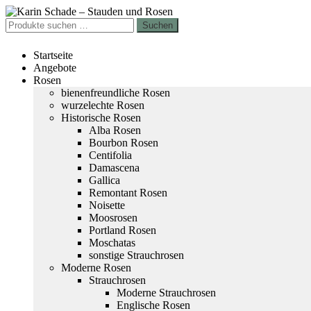
Zur
Zum
Navigation
Inhalt
Suchen
Suchen
springen
springen
nach:
Startseite
Angebote
Rosen
bienenfreundliche Rosen
wurzelechte Rosen
Historische Rosen
Alba Rosen
Bourbon Rosen
Centifolia
Damascena
Gallica
Remontant Rosen
Noisette
Moosrosen
Portland Rosen
Moschatas
sonstige Strauchrosen
Moderne Rosen
Strauchrosen
Moderne Strauchrosen
Englische Rosen