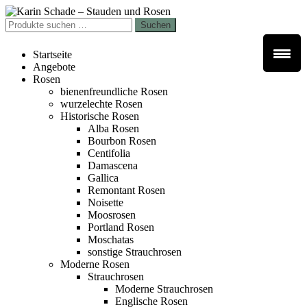
Zur
Zum
Navigation
Inhalt
Suchen
Suchen
springen
springen
nach:
Startseite
Angebote
Rosen
bienenfreundliche Rosen
wurzelechte Rosen
Historische Rosen
Alba Rosen
Bourbon Rosen
Centifolia
Damascena
Gallica
Remontant Rosen
Noisette
Moosrosen
Portland Rosen
Moschatas
sonstige Strauchrosen
Moderne Rosen
Strauchrosen
Moderne Strauchrosen
Englische Rosen