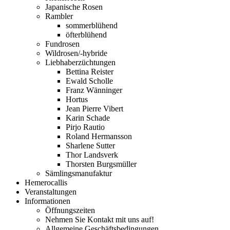
Japanische Rosen
Rambler
sommerblühend
öfterblühend
Fundrosen
Wildrosen/-hybride
Liebhaberzüchtungen
Bettina Reister
Ewald Scholle
Franz Wänninger
Hortus
Jean Pierre Vibert
Karin Schade
Pirjo Rautio
Roland Hermansson
Sharlene Sutter
Thor Landsverk
Thorsten Burgsmüller
Sämlingsmanufaktur
Hemerocallis
Veranstaltungen
Informationen
Öffnungszeiten
Nehmen Sie Kontakt mit uns auf!
Allgemeine Geschäftsbedingungen