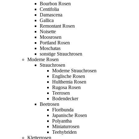
Bourbon Rosen
Centifolia
Damascena
Gallica
Remontant Rosen
Noisette
Moosrosen
Portland Rosen
Moschatas
sonstige Strauchrosen
Moderne Rosen
Strauchrosen
Moderne Strauchrosen
Englische Rosen
Hulthemia Rosen
Rugosa Rosen
Teerosen
Bodendecker
Beetrosen
Floribunda
Japanische Rosen
Polyantha
Miniaturrosen
Teehybriden
Kletterrosen