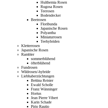
Hulthemia Rosen
Rugosa Rosen
Teerosen
Bodendecker
Beetrosen
Floribunda
Japanische Rosen
Polyantha
Miniaturrosen
Teehybriden
Kletterrosen
Japanische Rosen
Rambler
sommerblühend
öfterblühend
Fundrosen
Wildrosen/-hybride
Liebhaberzüchtungen
Bettina Reister
Ewald Scholle
Franz Wänninger
Hortus
Jean Pierre Vibert
Karin Schade
Pirjo Rautio