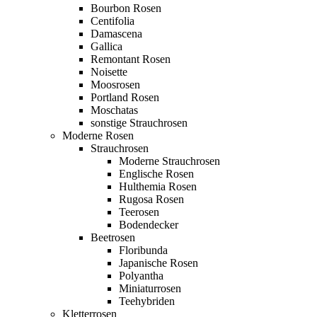
Bourbon Rosen
Centifolia
Damascena
Gallica
Remontant Rosen
Noisette
Moosrosen
Portland Rosen
Moschatas
sonstige Strauchrosen
Moderne Rosen
Strauchrosen
Moderne Strauchrosen
Englische Rosen
Hulthemia Rosen
Rugosa Rosen
Teerosen
Bodendecker
Beetrosen
Floribunda
Japanische Rosen
Polyantha
Miniaturrosen
Teehybriden
Kletterrosen