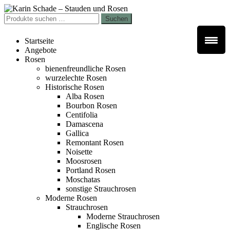
Zur
Zum
Navigation
Inhalt
Suchen
Suchen
springen
springen
nach:
Startseite
Angebote
Rosen
bienenfreundliche Rosen
wurzelechte Rosen
Historische Rosen
Alba Rosen
Bourbon Rosen
Centifolia
Damascena
Gallica
Remontant Rosen
Noisette
Moosrosen
Portland Rosen
Moschatas
sonstige Strauchrosen
Moderne Rosen
Strauchrosen
Moderne Strauchrosen
Englische Rosen