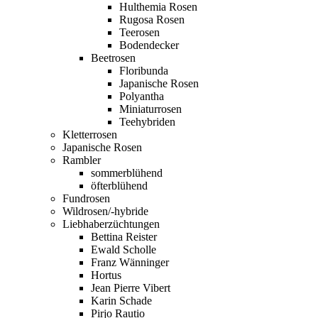
Hulthemia Rosen
Rugosa Rosen
Teerosen
Bodendecker
Beetrosen
Floribunda
Japanische Rosen
Polyantha
Miniaturrosen
Teehybriden
Kletterrosen
Japanische Rosen
Rambler
sommerblühend
öfterblühend
Fundrosen
Wildrosen/-hybride
Liebhaberzüchtungen
Bettina Reister
Ewald Scholle
Franz Wänninger
Hortus
Jean Pierre Vibert
Karin Schade
Pirjo Rautio