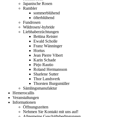
Japanische Rosen
Rambler
sommerblühend
öfterblühend
Fundrosen
Wildrosen/-hybride
Liebhaberzüchtungen
Bettina Reister
Ewald Scholle
Franz Wänninger
Hortus
Jean Pierre Vibert
Karin Schade
Pirjo Rautio
Roland Hermansson
Sharlene Sutter
Thor Landsverk
Thorsten Burgsmüller
Sämlingsmanufaktur
Hemerocallis
Veranstaltungen
Informationen
Öffnungszeiten
Nehmen Sie Kontakt mit uns auf!
Allgemeine Geschäftsbedingungen