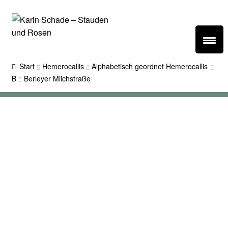
Zur
Zum
Navigation
Inhalt
springen
springen
Startseite
Start
Hemerocallis
Alphabetisch geordnet Hemerocallis
B
Berleyer Milchstraße
Angebote
Rosen
Hemerocallis
Veranstaltungen
Informationen
Rosenpark Reinhausen