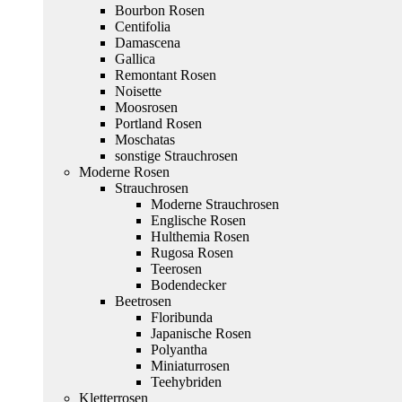
Bourbon Rosen
Centifolia
Damascena
Gallica
Remontant Rosen
Noisette
Moosrosen
Portland Rosen
Moschatas
sonstige Strauchrosen
Moderne Rosen
Strauchrosen
Moderne Strauchrosen
Englische Rosen
Hulthemia Rosen
Rugosa Rosen
Teerosen
Bodendecker
Beetrosen
Floribunda
Japanische Rosen
Polyantha
Miniaturrosen
Teehybriden
Kletterrosen