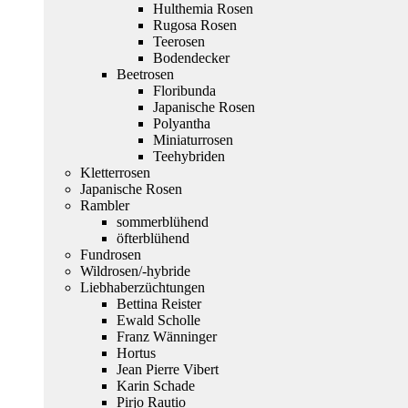
Hulthemia Rosen
Rugosa Rosen
Teerosen
Bodendecker
Beetrosen
Floribunda
Japanische Rosen
Polyantha
Miniaturrosen
Teehybriden
Kletterrosen
Japanische Rosen
Rambler
sommerblühend
öfterblühend
Fundrosen
Wildrosen/-hybride
Liebhaberzüchtungen
Bettina Reister
Ewald Scholle
Franz Wänninger
Hortus
Jean Pierre Vibert
Karin Schade
Pirjo Rautio