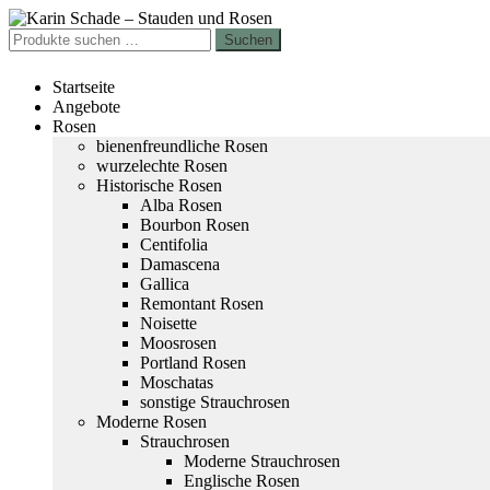
Zur
Zum
Navigation
Inhalt
Suchen
Suchen
springen
springen
nach:
Startseite
Angebote
Rosen
bienenfreundliche Rosen
wurzelechte Rosen
Historische Rosen
Alba Rosen
Bourbon Rosen
Centifolia
Damascena
Gallica
Remontant Rosen
Noisette
Moosrosen
Portland Rosen
Moschatas
sonstige Strauchrosen
Moderne Rosen
Strauchrosen
Moderne Strauchrosen
Englische Rosen