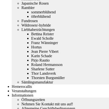
Japanische Rosen
Rambler
sommerblühend
öfterblühend
Fundrosen
Wildrosen/-hybride
Liebhaberzüchtungen
Bettina Reister
Ewald Scholle
Franz Wänninger
Hortus
Jean Pierre Vibert
Karin Schade
Pirjo Rautio
Roland Hermansson
Sharlene Sutter
Thor Landsverk
Thorsten Burgsmüller
Sämlingsmanufaktur
Hemerocallis
Veranstaltungen
Informationen
Öffnungszeiten
Nehmen Sie Kontakt mit uns auf!
Allgemeine Geschäftsbedingungen