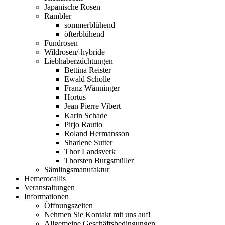
Japanische Rosen
Rambler
sommerblühend
öfterblühend
Fundrosen
Wildrosen/-hybride
Liebhaberzüchtungen
Bettina Reister
Ewald Scholle
Franz Wänninger
Hortus
Jean Pierre Vibert
Karin Schade
Pirjo Rautio
Roland Hermansson
Sharlene Sutter
Thor Landsverk
Thorsten Burgsmüller
Sämlingsmanufaktur
Hemerocallis
Veranstaltungen
Informationen
Öffnungszeiten
Nehmen Sie Kontakt mit uns auf!
Allgemeine Geschäftsbedingungen