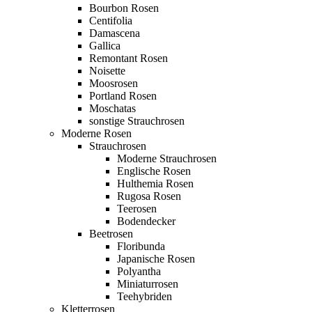
Bourbon Rosen
Centifolia
Damascena
Gallica
Remontant Rosen
Noisette
Moosrosen
Portland Rosen
Moschatas
sonstige Strauchrosen
Moderne Rosen
Strauchrosen
Moderne Strauchrosen
Englische Rosen
Hulthemia Rosen
Rugosa Rosen
Teerosen
Bodendecker
Beetrosen
Floribunda
Japanische Rosen
Polyantha
Miniaturrosen
Teehybriden
Kletterrosen