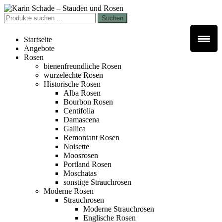
Zur
Zum
Navigation
Inhalt
Suchen
Suchen
springen
springen
nach:
Startseite
Angebote
Rosen
bienenfreundliche Rosen
wurzelechte Rosen
Historische Rosen
Alba Rosen
Bourbon Rosen
Centifolia
Damascena
Gallica
Remontant Rosen
Noisette
Moosrosen
Portland Rosen
Moschatas
sonstige Strauchrosen
Moderne Rosen
Strauchrosen
Moderne Strauchrosen
Englische Rosen