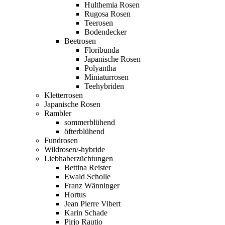
Hulthemia Rosen
Rugosa Rosen
Teerosen
Bodendecker
Beetrosen
Floribunda
Japanische Rosen
Polyantha
Miniaturrosen
Teehybriden
Kletterrosen
Japanische Rosen
Rambler
sommerblühend
öfterblühend
Fundrosen
Wildrosen/-hybride
Liebhaberzüchtungen
Bettina Reister
Ewald Scholle
Franz Wänninger
Hortus
Jean Pierre Vibert
Karin Schade
Pirjo Rautio