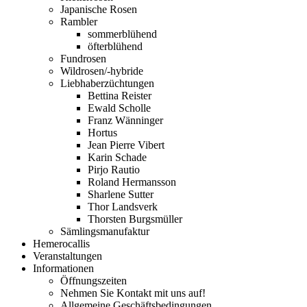
Japanische Rosen
Rambler
sommerblühend
öfterblühend
Fundrosen
Wildrosen/-hybride
Liebhaberzüchtungen
Bettina Reister
Ewald Scholle
Franz Wänninger
Hortus
Jean Pierre Vibert
Karin Schade
Pirjo Rautio
Roland Hermansson
Sharlene Sutter
Thor Landsverk
Thorsten Burgsmüller
Sämlingsmanufaktur
Hemerocallis
Veranstaltungen
Informationen
Öffnungszeiten
Nehmen Sie Kontakt mit uns auf!
Allgemeine Geschäftsbedingungen