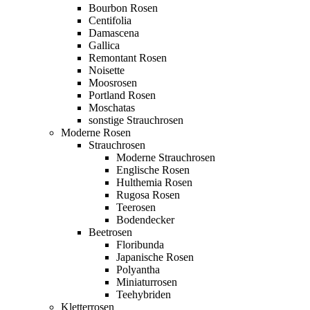
Bourbon Rosen
Centifolia
Damascena
Gallica
Remontant Rosen
Noisette
Moosrosen
Portland Rosen
Moschatas
sonstige Strauchrosen
Moderne Rosen
Strauchrosen
Moderne Strauchrosen
Englische Rosen
Hulthemia Rosen
Rugosa Rosen
Teerosen
Bodendecker
Beetrosen
Floribunda
Japanische Rosen
Polyantha
Miniaturrosen
Teehybriden
Kletterrosen