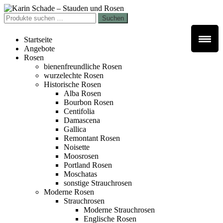
Zur
Zum
Navigation
Inhalt
Suchen
Suchen
springen
springen
nach:
Startseite
Angebote
Rosen
bienenfreundliche Rosen
wurzelechte Rosen
Historische Rosen
Alba Rosen
Bourbon Rosen
Centifolia
Damascena
Gallica
Remontant Rosen
Noisette
Moosrosen
Portland Rosen
Moschatas
sonstige Strauchrosen
Moderne Rosen
Strauchrosen
Moderne Strauchrosen
Englische Rosen