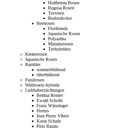
Hulthemia Rosen
Rugosa Rosen
Teerosen
Bodendecker
Beetrosen
Floribunda
Japanische Rosen
Polyantha
Miniaturrosen
Teehybriden
Kletterrosen
Japanische Rosen
Rambler
sommerblühend
öfterblühend
Fundrosen
Wildrosen/-hybride
Liebhaberzüchtungen
Bettina Reister
Ewald Scholle
Franz Wänninger
Hortus
Jean Pierre Vibert
Karin Schade
Pirjo Rautio