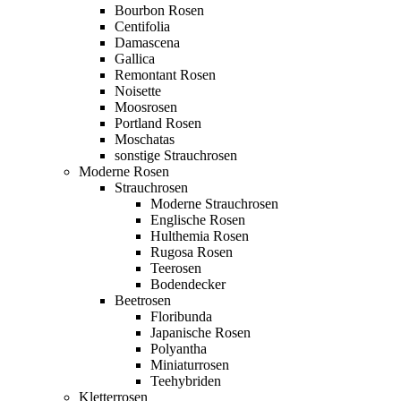
Bourbon Rosen
Centifolia
Damascena
Gallica
Remontant Rosen
Noisette
Moosrosen
Portland Rosen
Moschatas
sonstige Strauchrosen
Moderne Rosen
Strauchrosen
Moderne Strauchrosen
Englische Rosen
Hulthemia Rosen
Rugosa Rosen
Teerosen
Bodendecker
Beetrosen
Floribunda
Japanische Rosen
Polyantha
Miniaturrosen
Teehybriden
Kletterrosen