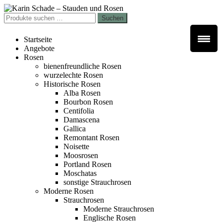
Zur
Zum
Navigation
Inhalt
Suchen
Suchen
springen
springen
nach:
Startseite
Angebote
Rosen
bienenfreundliche Rosen
wurzelechte Rosen
Historische Rosen
Alba Rosen
Bourbon Rosen
Centifolia
Damascena
Gallica
Remontant Rosen
Noisette
Moosrosen
Portland Rosen
Moschatas
sonstige Strauchrosen
Moderne Rosen
Strauchrosen
Moderne Strauchrosen
Englische Rosen