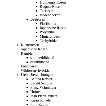
Hulthemia Rosen
Rugosa Rosen
Teerosen
Bodendecker
Beetrosen
Floribunda
Japanische Rosen
Polyantha
Miniaturrosen
Teehybriden
Kletterrosen
Japanische Rosen
Rambler
sommerblühend
öfterblühend
Fundrosen
Wildrosen/-hybride
Liebhaberzüchtungen
Bettina Reister
Ewald Scholle
Franz Wänninger
Hortus
Jean Pierre Vibert
Karin Schade
Pirjo Rautio