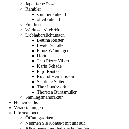
Japanische Rosen
Rambler
sommerblühend
öfterblühend
Fundrosen
Wildrosen/-hybride
Liebhaberzüchtungen
Bettina Reister
Ewald Scholle
Franz Wänninger
Hortus
Jean Pierre Vibert
Karin Schade
Pirjo Rautio
Roland Hermansson
Sharlene Sutter
Thor Landsverk
Thorsten Burgsmüller
Sämlingsmanufaktur
Hemerocallis
Veranstaltungen
Informationen
Öffnungszeiten
Nehmen Sie Kontakt mit uns auf!
Allgemeine Geschäftsbedingungen