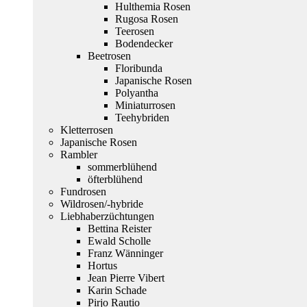
Hulthemia Rosen
Rugosa Rosen
Teerosen
Bodendecker
Beetrosen
Floribunda
Japanische Rosen
Polyantha
Miniaturrosen
Teehybriden
Kletterrosen
Japanische Rosen
Rambler
sommerblühend
öfterblühend
Fundrosen
Wildrosen/-hybride
Liebhaberzüchtungen
Bettina Reister
Ewald Scholle
Franz Wänninger
Hortus
Jean Pierre Vibert
Karin Schade
Pirjo Rautio