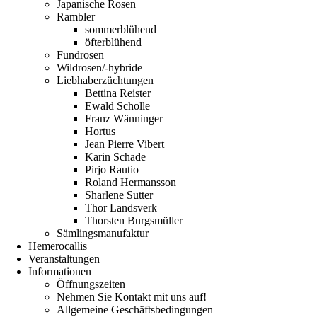
Japanische Rosen
Rambler
sommerblühend
öfterblühend
Fundrosen
Wildrosen/-hybride
Liebhaberzüchtungen
Bettina Reister
Ewald Scholle
Franz Wänninger
Hortus
Jean Pierre Vibert
Karin Schade
Pirjo Rautio
Roland Hermansson
Sharlene Sutter
Thor Landsverk
Thorsten Burgsmüller
Sämlingsmanufaktur
Hemerocallis
Veranstaltungen
Informationen
Öffnungszeiten
Nehmen Sie Kontakt mit uns auf!
Allgemeine Geschäftsbedingungen