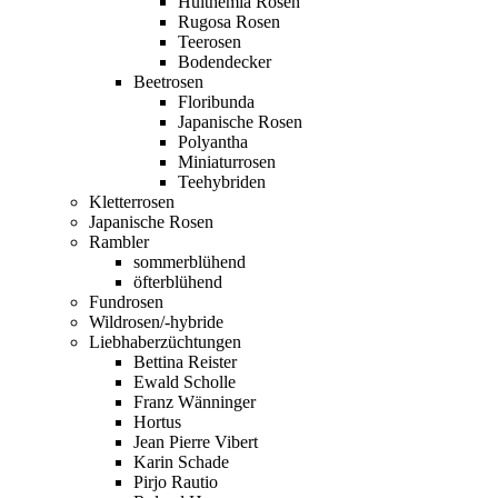
Hulthemia Rosen
Rugosa Rosen
Teerosen
Bodendecker
Beetrosen
Floribunda
Japanische Rosen
Polyantha
Miniaturrosen
Teehybriden
Kletterrosen
Japanische Rosen
Rambler
sommerblühend
öfterblühend
Fundrosen
Wildrosen/-hybride
Liebhaberzüchtungen
Bettina Reister
Ewald Scholle
Franz Wänninger
Hortus
Jean Pierre Vibert
Karin Schade
Pirjo Rautio