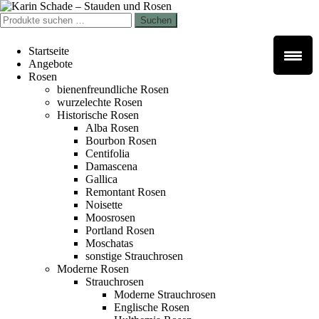
Zur
Zum
Navigation
Inhalt
Suchen
Suchen
springen
springen
nach:
Startseite
Angebote
Rosen
bienenfreundliche Rosen
wurzelechte Rosen
Historische Rosen
Alba Rosen
Bourbon Rosen
Centifolia
Damascena
Gallica
Remontant Rosen
Noisette
Moosrosen
Portland Rosen
Moschatas
sonstige Strauchrosen
Moderne Rosen
Strauchrosen
Moderne Strauchrosen
Englische Rosen