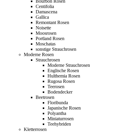
Bourbon Rosen
Centifolia
Damascena
Gallica
Remontant Rosen
Noisette
Moosrosen
Portland Rosen
Moschatas
sonstige Strauchrosen
Moderne Rosen
Strauchrosen
Moderne Strauchrosen
Englische Rosen
Hulthemia Rosen
Rugosa Rosen
Teerosen
Bodendecker
Beetrosen
Floribunda
Japanische Rosen
Polyantha
Miniaturrosen
Teehybriden
Kletterrosen