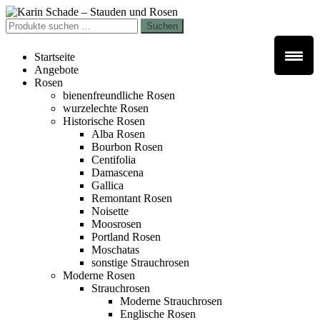
Zur
Zum
Navigation
Inhalt
Suchen
Suchen
springen
springen
nach:
Startseite
Angebote
Rosen
bienenfreundliche Rosen
wurzelechte Rosen
Historische Rosen
Alba Rosen
Bourbon Rosen
Centifolia
Damascena
Gallica
Remontant Rosen
Noisette
Moosrosen
Portland Rosen
Moschatas
sonstige Strauchrosen
Moderne Rosen
Strauchrosen
Moderne Strauchrosen
Englische Rosen