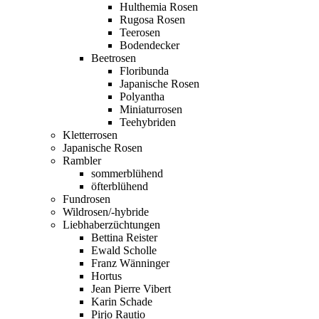
Hulthemia Rosen
Rugosa Rosen
Teerosen
Bodendecker
Beetrosen
Floribunda
Japanische Rosen
Polyantha
Miniaturrosen
Teehybriden
Kletterrosen
Japanische Rosen
Rambler
sommerblühend
öfterblühend
Fundrosen
Wildrosen/-hybride
Liebhaberzüchtungen
Bettina Reister
Ewald Scholle
Franz Wänninger
Hortus
Jean Pierre Vibert
Karin Schade
Pirjo Rautio