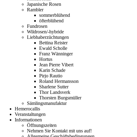
Japanische Rosen
Rambler
sommerblühend
öfterblühend
Fundrosen
Wildrosen/-hybride
Liebhaberzüchtungen
Bettina Reister
Ewald Scholle
Franz Wänninger
Hortus
Jean Pierre Vibert
Karin Schade
Pirjo Rautio
Roland Hermansson
Sharlene Sutter
Thor Landsverk
Thorsten Burgsmüller
Sämlingsmanufaktur
Hemerocallis
Veranstaltungen
Informationen
Öffnungszeiten
Nehmen Sie Kontakt mit uns auf!
Allgemeine Geschäftsbedingungen