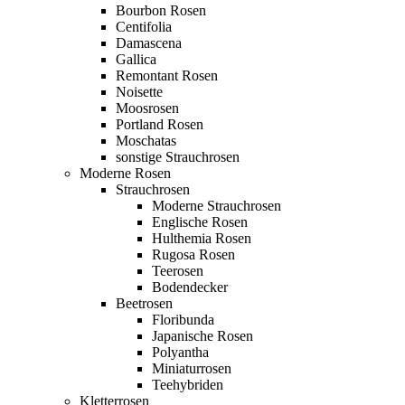
Bourbon Rosen
Centifolia
Damascena
Gallica
Remontant Rosen
Noisette
Moosrosen
Portland Rosen
Moschatas
sonstige Strauchrosen
Moderne Rosen
Strauchrosen
Moderne Strauchrosen
Englische Rosen
Hulthemia Rosen
Rugosa Rosen
Teerosen
Bodendecker
Beetrosen
Floribunda
Japanische Rosen
Polyantha
Miniaturrosen
Teehybriden
Kletterrosen