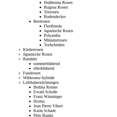
Hulthemia Rosen
Rugosa Rosen
Teerosen
Bodendecker
Beetrosen
Floribunda
Japanische Rosen
Polyantha
Miniaturrosen
Teehybriden
Kletterrosen
Japanische Rosen
Rambler
sommerblühend
öfterblühend
Fundrosen
Wildrosen/-hybride
Liebhaberzüchtungen
Bettina Reister
Ewald Scholle
Franz Wänninger
Hortus
Jean Pierre Vibert
Karin Schade
Pirjo Rautio