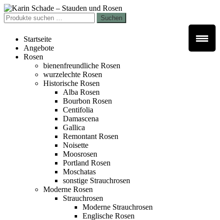
Zur
Zum
Navigation
Inhalt
Suchen
Suchen
springen
springen
nach:
Startseite
Angebote
Rosen
bienenfreundliche Rosen
wurzelechte Rosen
Historische Rosen
Alba Rosen
Bourbon Rosen
Centifolia
Damascena
Gallica
Remontant Rosen
Noisette
Moosrosen
Portland Rosen
Moschatas
sonstige Strauchrosen
Moderne Rosen
Strauchrosen
Moderne Strauchrosen
Englische Rosen