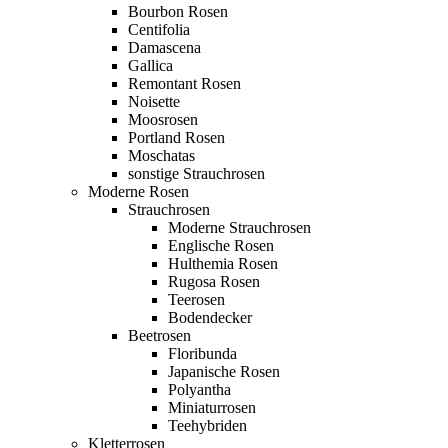
Bourbon Rosen
Centifolia
Damascena
Gallica
Remontant Rosen
Noisette
Moosrosen
Portland Rosen
Moschatas
sonstige Strauchrosen
Moderne Rosen
Strauchrosen
Moderne Strauchrosen
Englische Rosen
Hulthemia Rosen
Rugosa Rosen
Teerosen
Bodendecker
Beetrosen
Floribunda
Japanische Rosen
Polyantha
Miniaturrosen
Teehybriden
Kletterrosen