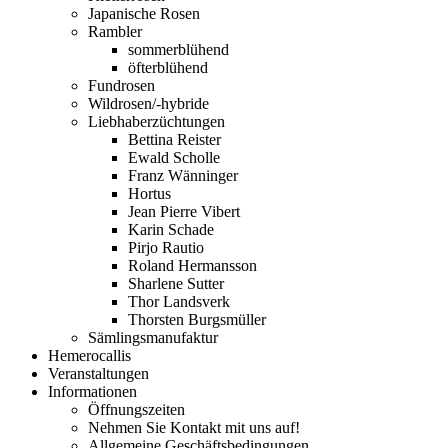
Japanische Rosen
Rambler
sommerblühend
öfterblühend
Fundrosen
Wildrosen/-hybride
Liebhaberzüchtungen
Bettina Reister
Ewald Scholle
Franz Wänninger
Hortus
Jean Pierre Vibert
Karin Schade
Pirjo Rautio
Roland Hermansson
Sharlene Sutter
Thor Landsverk
Thorsten Burgsmüller
Sämlingsmanufaktur
Hemerocallis
Veranstaltungen
Informationen
Öffnungszeiten
Nehmen Sie Kontakt mit uns auf!
Allgemeine Geschäftsbedingungen