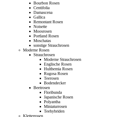
Bourbon Rosen
Centifolia
Damascena
Gallica
Remontant Rosen
Noisette
Moosrosen
Portland Rosen
Moschatas
sonstige Strauchrosen
Moderne Rosen
Strauchrosen
Moderne Strauchrosen
Englische Rosen
Hulthemia Rosen
Rugosa Rosen
Teerosen
Bodendecker
Beetrosen
Floribunda
Japanische Rosen
Polyantha
Miniaturrosen
Teehybriden
Kletterrosen