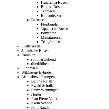
Hulthemia Rosen
Rugosa Rosen
Teerosen
Bodendecker
Beetrosen
Floribunda
Japanische Rosen
Polyantha
Miniaturrosen
Teehybriden
Kletterrosen
Japanische Rosen
Rambler
sommerblühend
öfterblühend
Fundrosen
Wildrosen/-hybride
Liebhaberzüchtungen
Bettina Reister
Ewald Scholle
Franz Wänninger
Hortus
Jean Pierre Vibert
Karin Schade
Pirjo Rautio