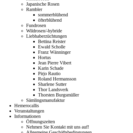
Japanische Rosen
Rambler
sommerblühend
öfterblühend
Fundrosen
Wildrosen/-hybride
Liebhaberzüchtungen
Bettina Reister
Ewald Scholle
Franz Wänninger
Hortus
Jean Pierre Vibert
Karin Schade
Pirjo Rautio
Roland Hermansson
Sharlene Sutter
Thor Landsverk
Thorsten Burgsmüller
Sämlingsmanufaktur
Hemerocallis
Veranstaltungen
Informationen
Öffnungszeiten
Nehmen Sie Kontakt mit uns auf!
Allgemeine Geschäftsbedingungen