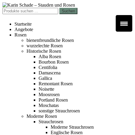
Zur
Zum
Navigation
Inhalt
Suchen
Suchen
springen
springen
nach:
Startseite
Angebote
Rosen
bienenfreundliche Rosen
wurzelechte Rosen
Historische Rosen
Alba Rosen
Bourbon Rosen
Centifolia
Damascena
Gallica
Remontant Rosen
Noisette
Moosrosen
Portland Rosen
Moschatas
sonstige Strauchrosen
Moderne Rosen
Strauchrosen
Moderne Strauchrosen
Englische Rosen