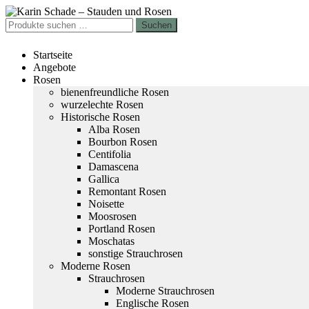
Zur
Zum
Navigation
Inhalt
Suchen
Suchen
springen
springen
nach:
Startseite
Angebote
Rosen
bienenfreundliche Rosen
wurzelechte Rosen
Historische Rosen
Alba Rosen
Bourbon Rosen
Centifolia
Damascena
Gallica
Remontant Rosen
Noisette
Moosrosen
Portland Rosen
Moschatas
sonstige Strauchrosen
Moderne Rosen
Strauchrosen
Moderne Strauchrosen
Englische Rosen