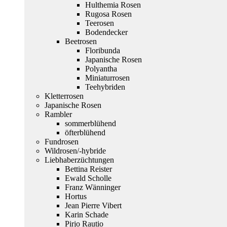
Hulthemia Rosen
Rugosa Rosen
Teerosen
Bodendecker
Beetrosen
Floribunda
Japanische Rosen
Polyantha
Miniaturrosen
Teehybriden
Kletterrosen
Japanische Rosen
Rambler
sommerblühend
öfterblühend
Fundrosen
Wildrosen/-hybride
Liebhaberzüchtungen
Bettina Reister
Ewald Scholle
Franz Wänninger
Hortus
Jean Pierre Vibert
Karin Schade
Pirjo Rautio