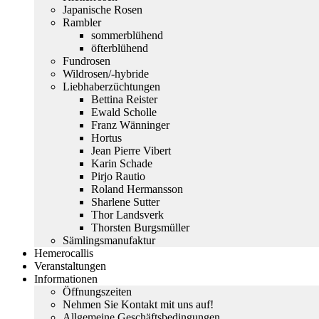
Japanische Rosen
Rambler
sommerblühend
öfterblühend
Fundrosen
Wildrosen/-hybride
Liebhaberzüchtungen
Bettina Reister
Ewald Scholle
Franz Wänninger
Hortus
Jean Pierre Vibert
Karin Schade
Pirjo Rautio
Roland Hermansson
Sharlene Sutter
Thor Landsverk
Thorsten Burgsmüller
Sämlingsmanufaktur
Hemerocallis
Veranstaltungen
Informationen
Öffnungszeiten
Nehmen Sie Kontakt mit uns auf!
Allgemeine Geschäftsbedingungen