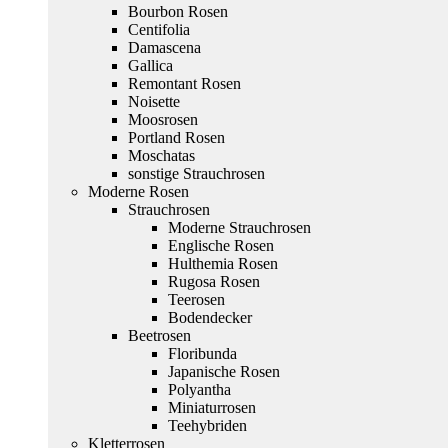
Bourbon Rosen
Centifolia
Damascena
Gallica
Remontant Rosen
Noisette
Moosrosen
Portland Rosen
Moschatas
sonstige Strauchrosen
Moderne Rosen
Strauchrosen
Moderne Strauchrosen
Englische Rosen
Hulthemia Rosen
Rugosa Rosen
Teerosen
Bodendecker
Beetrosen
Floribunda
Japanische Rosen
Polyantha
Miniaturrosen
Teehybriden
Kletterrosen