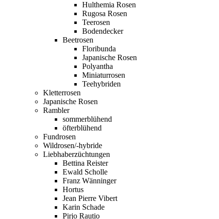
Hulthemia Rosen
Rugosa Rosen
Teerosen
Bodendecker
Beetrosen
Floribunda
Japanische Rosen
Polyantha
Miniaturrosen
Teehybriden
Kletterrosen
Japanische Rosen
Rambler
sommerblühend
öfterblühend
Fundrosen
Wildrosen/-hybride
Liebhaberzüchtungen
Bettina Reister
Ewald Scholle
Franz Wänninger
Hortus
Jean Pierre Vibert
Karin Schade
Pirjo Rautio