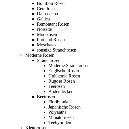
Bourbon Rosen
Centifolia
Damascena
Gallica
Remontant Rosen
Noisette
Moosrosen
Portland Rosen
Moschatas
sonstige Strauchrosen
Moderne Rosen
Strauchrosen
Moderne Strauchrosen
Englische Rosen
Hulthemia Rosen
Rugosa Rosen
Teerosen
Bodendecker
Beetrosen
Floribunda
Japanische Rosen
Polyantha
Miniaturrosen
Teehybriden
Kletterrosen