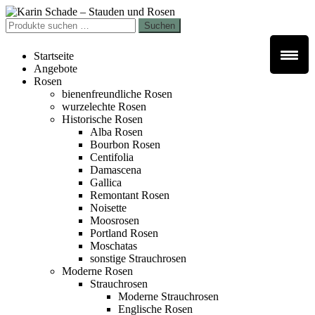
Zur
Zum
Navigation
Inhalt
Suchen
Suchen
springen
springen
nach:
Startseite
Angebote
Rosen
bienenfreundliche Rosen
wurzelechte Rosen
Historische Rosen
Alba Rosen
Bourbon Rosen
Centifolia
Damascena
Gallica
Remontant Rosen
Noisette
Moosrosen
Portland Rosen
Moschatas
sonstige Strauchrosen
Moderne Rosen
Strauchrosen
Moderne Strauchrosen
Englische Rosen