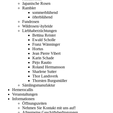
Japanische Rosen
Rambler
sommerblühend
öfterblühend
Fundrosen
Wildrosen/-hybride
Liebhaberzüchtungen
Bettina Reister
Ewald Scholle
Franz Wänninger
Hortus
Jean Pierre Vibert
Karin Schade
Pirjo Rautio
Roland Hermansson
Sharlene Sutter
Thor Landsverk
Thorsten Burgsmüller
Sämlingsmanufaktur
Hemerocallis
Veranstaltungen
Informationen
Öffnungszeiten
Nehmen Sie Kontakt mit uns auf!
Allgemeine Geschäftsbedingungen