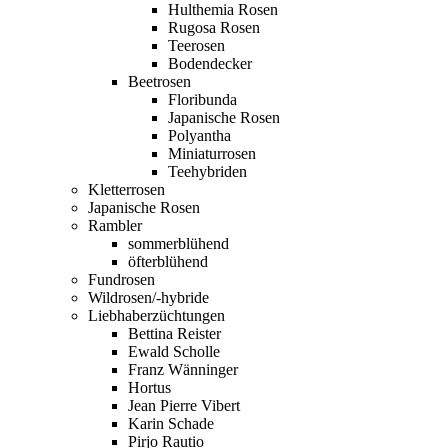
Hulthemia Rosen
Rugosa Rosen
Teerosen
Bodendecker
Beetrosen
Floribunda
Japanische Rosen
Polyantha
Miniaturrosen
Teehybriden
Kletterrosen
Japanische Rosen
Rambler
sommerblühend
öfterblühend
Fundrosen
Wildrosen/-hybride
Liebhaberzüchtungen
Bettina Reister
Ewald Scholle
Franz Wänninger
Hortus
Jean Pierre Vibert
Karin Schade
Pirjo Rautio