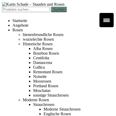
Zur
Zum
Navigation
Inhalt
Suchen
Suchen
springen
springen
nach:
Startseite
Angebote
Rosen
bienenfreundliche Rosen
wurzelechte Rosen
Historische Rosen
Alba Rosen
Bourbon Rosen
Centifolia
Damascena
Gallica
Remontant Rosen
Noisette
Moosrosen
Portland Rosen
Moschatas
sonstige Strauchrosen
Moderne Rosen
Strauchrosen
Moderne Strauchrosen
Englische Rosen