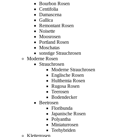
Bourbon Rosen
Centifolia
Damascena
Gallica
Remontant Rosen
Noisette
Moosrosen
Portland Rosen
Moschatas
sonstige Strauchrosen
Moderne Rosen
Strauchrosen
Moderne Strauchrosen
Englische Rosen
Hulthemia Rosen
Rugosa Rosen
Teerosen
Bodendecker
Beetrosen
Floribunda
Japanische Rosen
Polyantha
Miniaturrosen
Teehybriden
Kletterrosen