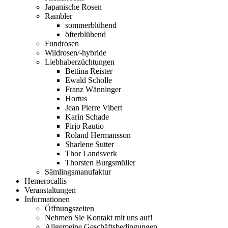
Japanische Rosen
Rambler
sommerblühend
öfterblühend
Fundrosen
Wildrosen/-hybride
Liebhaberzüchtungen
Bettina Reister
Ewald Scholle
Franz Wänninger
Hortus
Jean Pierre Vibert
Karin Schade
Pirjo Rautio
Roland Hermansson
Sharlene Sutter
Thor Landsverk
Thorsten Burgsmüller
Sämlingsmanufaktur
Hemerocallis
Veranstaltungen
Informationen
Öffnungszeiten
Nehmen Sie Kontakt mit uns auf!
Allgemeine Geschäftsbedingungen