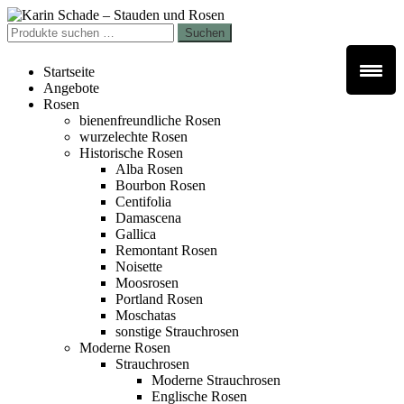
Zur
Zum
Navigation
Inhalt
Suchen
Suchen
springen
springen
nach:
Startseite
Angebote
Rosen
bienenfreundliche Rosen
wurzelechte Rosen
Historische Rosen
Alba Rosen
Bourbon Rosen
Centifolia
Damascena
Gallica
Remontant Rosen
Noisette
Moosrosen
Portland Rosen
Moschatas
sonstige Strauchrosen
Moderne Rosen
Strauchrosen
Moderne Strauchrosen
Englische Rosen