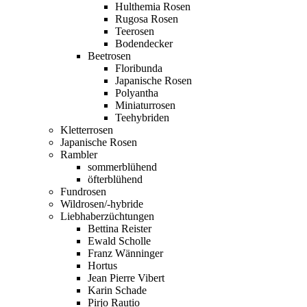
Hulthemia Rosen
Rugosa Rosen
Teerosen
Bodendecker
Beetrosen
Floribunda
Japanische Rosen
Polyantha
Miniaturrosen
Teehybriden
Kletterrosen
Japanische Rosen
Rambler
sommerblühend
öfterblühend
Fundrosen
Wildrosen/-hybride
Liebhaberzüchtungen
Bettina Reister
Ewald Scholle
Franz Wänninger
Hortus
Jean Pierre Vibert
Karin Schade
Pirjo Rautio