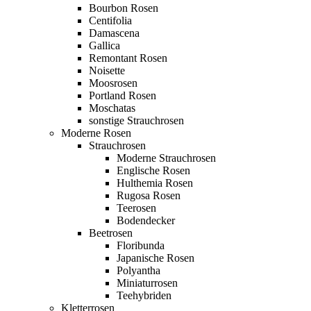
Bourbon Rosen
Centifolia
Damascena
Gallica
Remontant Rosen
Noisette
Moosrosen
Portland Rosen
Moschatas
sonstige Strauchrosen
Moderne Rosen
Strauchrosen
Moderne Strauchrosen
Englische Rosen
Hulthemia Rosen
Rugosa Rosen
Teerosen
Bodendecker
Beetrosen
Floribunda
Japanische Rosen
Polyantha
Miniaturrosen
Teehybriden
Kletterrosen