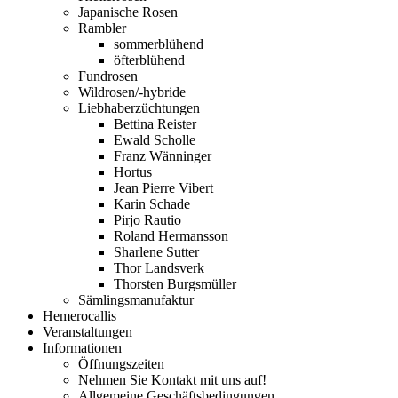
Japanische Rosen
Rambler
sommerblühend
öfterblühend
Fundrosen
Wildrosen/-hybride
Liebhaberzüchtungen
Bettina Reister
Ewald Scholle
Franz Wänninger
Hortus
Jean Pierre Vibert
Karin Schade
Pirjo Rautio
Roland Hermansson
Sharlene Sutter
Thor Landsverk
Thorsten Burgsmüller
Sämlingsmanufaktur
Hemerocallis
Veranstaltungen
Informationen
Öffnungszeiten
Nehmen Sie Kontakt mit uns auf!
Allgemeine Geschäftsbedingungen