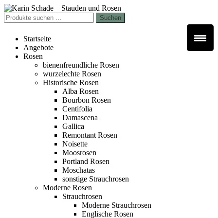
Zur
Zum
Navigation
Inhalt
Suchen
Suchen
springen
springen
nach:
Startseite
Angebote
Rosen
bienenfreundliche Rosen
wurzelechte Rosen
Historische Rosen
Alba Rosen
Bourbon Rosen
Centifolia
Damascena
Gallica
Remontant Rosen
Noisette
Moosrosen
Portland Rosen
Moschatas
sonstige Strauchrosen
Moderne Rosen
Strauchrosen
Moderne Strauchrosen
Englische Rosen