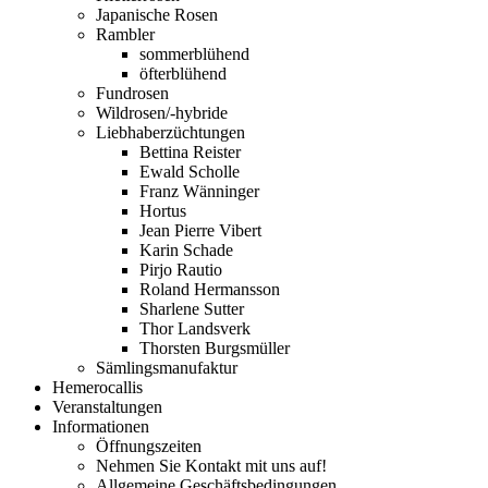
Japanische Rosen
Rambler
sommerblühend
öfterblühend
Fundrosen
Wildrosen/-hybride
Liebhaberzüchtungen
Bettina Reister
Ewald Scholle
Franz Wänninger
Hortus
Jean Pierre Vibert
Karin Schade
Pirjo Rautio
Roland Hermansson
Sharlene Sutter
Thor Landsverk
Thorsten Burgsmüller
Sämlingsmanufaktur
Hemerocallis
Veranstaltungen
Informationen
Öffnungszeiten
Nehmen Sie Kontakt mit uns auf!
Allgemeine Geschäftsbedingungen