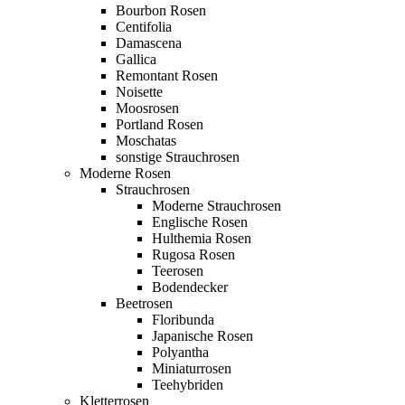
Bourbon Rosen
Centifolia
Damascena
Gallica
Remontant Rosen
Noisette
Moosrosen
Portland Rosen
Moschatas
sonstige Strauchrosen
Moderne Rosen
Strauchrosen
Moderne Strauchrosen
Englische Rosen
Hulthemia Rosen
Rugosa Rosen
Teerosen
Bodendecker
Beetrosen
Floribunda
Japanische Rosen
Polyantha
Miniaturrosen
Teehybriden
Kletterrosen