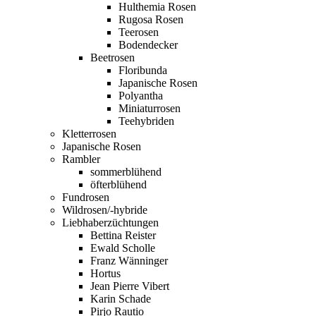
Hulthemia Rosen
Rugosa Rosen
Teerosen
Bodendecker
Beetrosen
Floribunda
Japanische Rosen
Polyantha
Miniaturrosen
Teehybriden
Kletterrosen
Japanische Rosen
Rambler
sommerblühend
öfterblühend
Fundrosen
Wildrosen/-hybride
Liebhaberzüchtungen
Bettina Reister
Ewald Scholle
Franz Wänninger
Hortus
Jean Pierre Vibert
Karin Schade
Pirjo Rautio