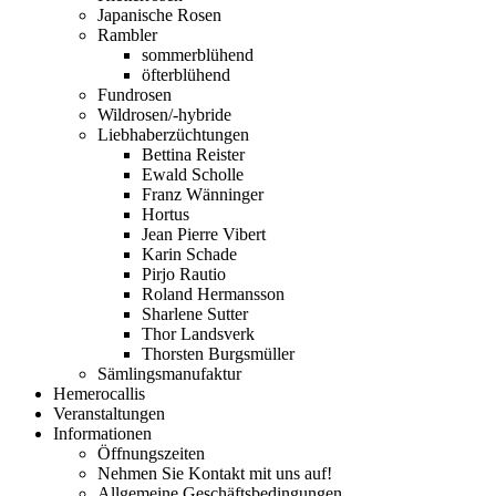
Japanische Rosen
Rambler
sommerblühend
öfterblühend
Fundrosen
Wildrosen/-hybride
Liebhaberzüchtungen
Bettina Reister
Ewald Scholle
Franz Wänninger
Hortus
Jean Pierre Vibert
Karin Schade
Pirjo Rautio
Roland Hermansson
Sharlene Sutter
Thor Landsverk
Thorsten Burgsmüller
Sämlingsmanufaktur
Hemerocallis
Veranstaltungen
Informationen
Öffnungszeiten
Nehmen Sie Kontakt mit uns auf!
Allgemeine Geschäftsbedingungen