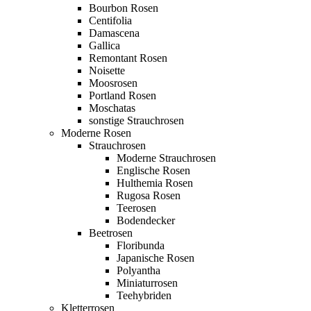
Bourbon Rosen
Centifolia
Damascena
Gallica
Remontant Rosen
Noisette
Moosrosen
Portland Rosen
Moschatas
sonstige Strauchrosen
Moderne Rosen
Strauchrosen
Moderne Strauchrosen
Englische Rosen
Hulthemia Rosen
Rugosa Rosen
Teerosen
Bodendecker
Beetrosen
Floribunda
Japanische Rosen
Polyantha
Miniaturrosen
Teehybriden
Kletterrosen