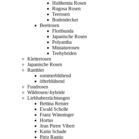
Hulthemia Rosen
Rugosa Rosen
Teerosen
Bodendecker
Beetrosen
Floribunda
Japanische Rosen
Polyantha
Miniaturrosen
Teehybriden
Kletterrosen
Japanische Rosen
Rambler
sommerblühend
öfterblühend
Fundrosen
Wildrosen/-hybride
Liebhaberzüchtungen
Bettina Reister
Ewald Scholle
Franz Wänninger
Hortus
Jean Pierre Vibert
Karin Schade
Pirjo Rautio