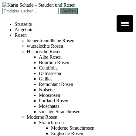
Zur
Zum
Navigation
Inhalt
Suchen
Suchen
springen
springen
nach:
Startseite
Angebote
Rosen
bienenfreundliche Rosen
wurzelechte Rosen
Historische Rosen
Alba Rosen
Bourbon Rosen
Centifolia
Damascena
Gallica
Remontant Rosen
Noisette
Moosrosen
Portland Rosen
Moschatas
sonstige Strauchrosen
Moderne Rosen
Strauchrosen
Moderne Strauchrosen
Englische Rosen