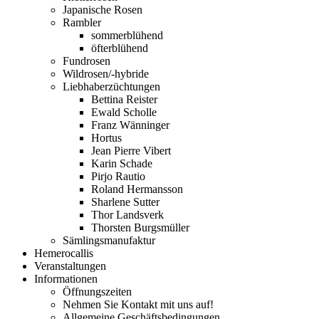
Japanische Rosen
Rambler
sommerblühend
öfterblühend
Fundrosen
Wildrosen/-hybride
Liebhaberzüchtungen
Bettina Reister
Ewald Scholle
Franz Wänninger
Hortus
Jean Pierre Vibert
Karin Schade
Pirjo Rautio
Roland Hermansson
Sharlene Sutter
Thor Landsverk
Thorsten Burgsmüller
Sämlingsmanufaktur
Hemerocallis
Veranstaltungen
Informationen
Öffnungszeiten
Nehmen Sie Kontakt mit uns auf!
Allgemeine Geschäftsbedingungen