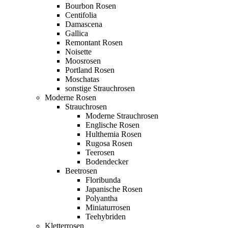
Bourbon Rosen
Centifolia
Damascena
Gallica
Remontant Rosen
Noisette
Moosrosen
Portland Rosen
Moschatas
sonstige Strauchrosen
Moderne Rosen
Strauchrosen
Moderne Strauchrosen
Englische Rosen
Hulthemia Rosen
Rugosa Rosen
Teerosen
Bodendecker
Beetrosen
Floribunda
Japanische Rosen
Polyantha
Miniaturrosen
Teehybriden
Kletterrosen