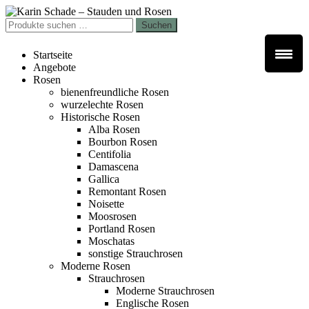
Zur
Zum
Navigation
Inhalt
Suchen
Suchen
springen
springen
nach:
Startseite
Angebote
Rosen
bienenfreundliche Rosen
wurzelechte Rosen
Historische Rosen
Alba Rosen
Bourbon Rosen
Centifolia
Damascena
Gallica
Remontant Rosen
Noisette
Moosrosen
Portland Rosen
Moschatas
sonstige Strauchrosen
Moderne Rosen
Strauchrosen
Moderne Strauchrosen
Englische Rosen