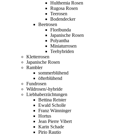
Hulthemia Rosen
Rugosa Rosen
Teerosen
Bodendecker
Beetrosen
Floribunda
Japanische Rosen
Polyantha
Miniaturrosen
Teehybriden
Kletterrosen
Japanische Rosen
Rambler
sommerblühend
öfterblühend
Fundrosen
Wildrosen/-hybride
Liebhaberzüchtungen
Bettina Reister
Ewald Scholle
Franz Wänninger
Hortus
Jean Pierre Vibert
Karin Schade
Pirjo Rautio