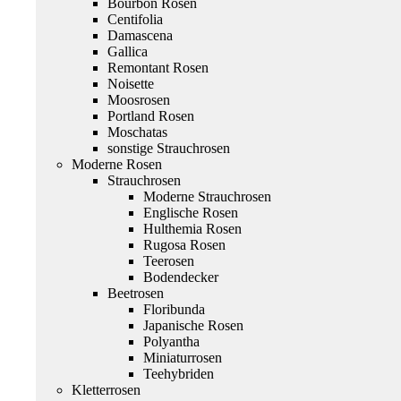
Bourbon Rosen
Centifolia
Damascena
Gallica
Remontant Rosen
Noisette
Moosrosen
Portland Rosen
Moschatas
sonstige Strauchrosen
Moderne Rosen
Strauchrosen
Moderne Strauchrosen
Englische Rosen
Hulthemia Rosen
Rugosa Rosen
Teerosen
Bodendecker
Beetrosen
Floribunda
Japanische Rosen
Polyantha
Miniaturrosen
Teehybriden
Kletterrosen