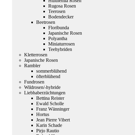
Hulthemia Rosen
Rugosa Rosen
Teerosen
Bodendecker
Beetrosen
Floribunda
Japanische Rosen
Polyantha
Miniaturrosen
Teehybriden
Kletterrosen
Japanische Rosen
Rambler
sommerblühend
öfterblühend
Fundrosen
Wildrosen/-hybride
Liebhaberzüchtungen
Bettina Reister
Ewald Scholle
Franz Wänninger
Hortus
Jean Pierre Vibert
Karin Schade
Pirjo Rautio