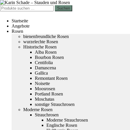
Zur
Zum
Navigation
Inhalt
Suchen
Suchen
springen
springen
nach:
Startseite
Angebote
Rosen
bienenfreundliche Rosen
wurzelechte Rosen
Historische Rosen
Alba Rosen
Bourbon Rosen
Centifolia
Damascena
Gallica
Remontant Rosen
Noisette
Moosrosen
Portland Rosen
Moschatas
sonstige Strauchrosen
Moderne Rosen
Strauchrosen
Moderne Strauchrosen
Englische Rosen