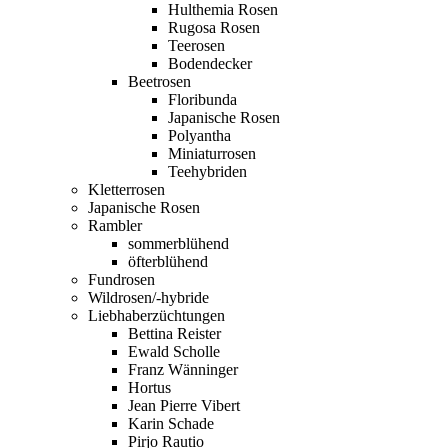
Hulthemia Rosen
Rugosa Rosen
Teerosen
Bodendecker
Beetrosen
Floribunda
Japanische Rosen
Polyantha
Miniaturrosen
Teehybriden
Kletterrosen
Japanische Rosen
Rambler
sommerblühend
öfterblühend
Fundrosen
Wildrosen/-hybride
Liebhaberzüchtungen
Bettina Reister
Ewald Scholle
Franz Wänninger
Hortus
Jean Pierre Vibert
Karin Schade
Pirjo Rautio