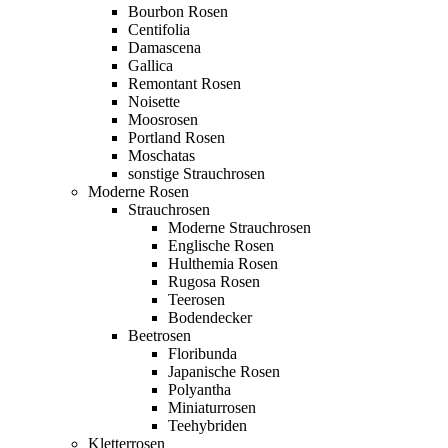
Bourbon Rosen
Centifolia
Damascena
Gallica
Remontant Rosen
Noisette
Moosrosen
Portland Rosen
Moschatas
sonstige Strauchrosen
Moderne Rosen
Strauchrosen
Moderne Strauchrosen
Englische Rosen
Hulthemia Rosen
Rugosa Rosen
Teerosen
Bodendecker
Beetrosen
Floribunda
Japanische Rosen
Polyantha
Miniaturrosen
Teehybriden
Kletterrosen