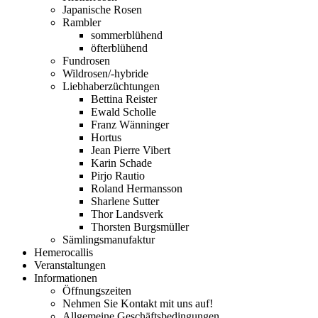
Japanische Rosen
Rambler
sommerblühend
öfterblühend
Fundrosen
Wildrosen/-hybride
Liebhaberzüchtungen
Bettina Reister
Ewald Scholle
Franz Wänninger
Hortus
Jean Pierre Vibert
Karin Schade
Pirjo Rautio
Roland Hermansson
Sharlene Sutter
Thor Landsverk
Thorsten Burgsmüller
Sämlingsmanufaktur
Hemerocallis
Veranstaltungen
Informationen
Öffnungszeiten
Nehmen Sie Kontakt mit uns auf!
Allgemeine Geschäftsbedingungen