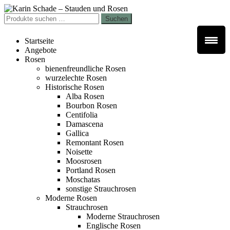
Zur
Zum
Navigation
Inhalt
Suchen
Suchen
springen
springen
nach:
Startseite
Angebote
Rosen
bienenfreundliche Rosen
wurzelechte Rosen
Historische Rosen
Alba Rosen
Bourbon Rosen
Centifolia
Damascena
Gallica
Remontant Rosen
Noisette
Moosrosen
Portland Rosen
Moschatas
sonstige Strauchrosen
Moderne Rosen
Strauchrosen
Moderne Strauchrosen
Englische Rosen