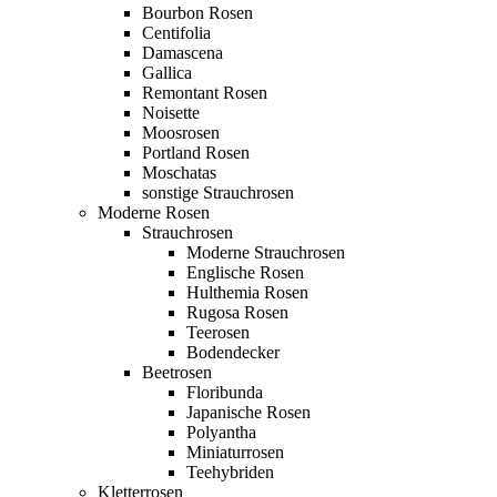
Bourbon Rosen
Centifolia
Damascena
Gallica
Remontant Rosen
Noisette
Moosrosen
Portland Rosen
Moschatas
sonstige Strauchrosen
Moderne Rosen
Strauchrosen
Moderne Strauchrosen
Englische Rosen
Hulthemia Rosen
Rugosa Rosen
Teerosen
Bodendecker
Beetrosen
Floribunda
Japanische Rosen
Polyantha
Miniaturrosen
Teehybriden
Kletterrosen