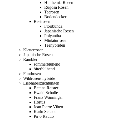
Hulthemia Rosen
Rugosa Rosen
Teerosen
Bodendecker
Beetrosen
Floribunda
Japanische Rosen
Polyantha
Miniaturrosen
Teehybriden
Kletterrosen
Japanische Rosen
Rambler
sommerblühend
öfterblühend
Fundrosen
Wildrosen/-hybride
Liebhaberzüchtungen
Bettina Reister
Ewald Scholle
Franz Wänninger
Hortus
Jean Pierre Vibert
Karin Schade
Pirjo Rautio