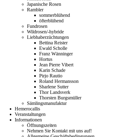
Japanische Rosen
Rambler
sommerblühend
öfterblühend
Fundrosen
Wildrosen/-hybride
Liebhaberzüchtungen
Bettina Reister
Ewald Scholle
Franz Wänninger
Hortus
Jean Pierre Vibert
Karin Schade
Pirjo Rautio
Roland Hermansson
Sharlene Sutter
Thor Landsverk
Thorsten Burgsmüller
Sämlingsmanufaktur
Hemerocallis
Veranstaltungen
Informationen
Öffnungszeiten
Nehmen Sie Kontakt mit uns auf!
Allgemeine Geschäftsbedingungen