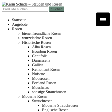
Zur
Zum
Navigation
Inhalt
Suchen
Suchen
springen
springen
nach:
Startseite
Angebote
Rosen
bienenfreundliche Rosen
wurzelechte Rosen
Historische Rosen
Alba Rosen
Bourbon Rosen
Centifolia
Damascena
Gallica
Remontant Rosen
Noisette
Moosrosen
Portland Rosen
Moschatas
sonstige Strauchrosen
Moderne Rosen
Strauchrosen
Moderne Strauchrosen
Englische Rosen