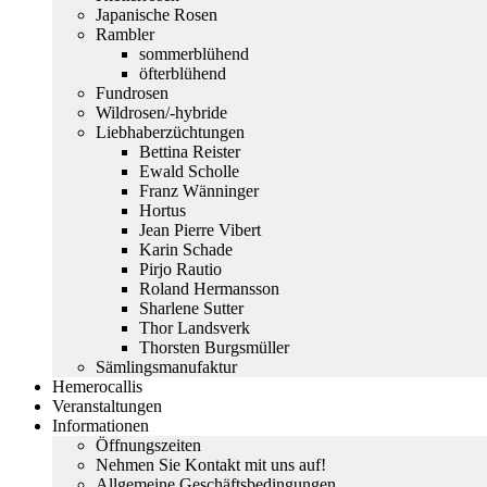
Japanische Rosen
Rambler
sommerblühend
öfterblühend
Fundrosen
Wildrosen/-hybride
Liebhaberzüchtungen
Bettina Reister
Ewald Scholle
Franz Wänninger
Hortus
Jean Pierre Vibert
Karin Schade
Pirjo Rautio
Roland Hermansson
Sharlene Sutter
Thor Landsverk
Thorsten Burgsmüller
Sämlingsmanufaktur
Hemerocallis
Veranstaltungen
Informationen
Öffnungszeiten
Nehmen Sie Kontakt mit uns auf!
Allgemeine Geschäftsbedingungen