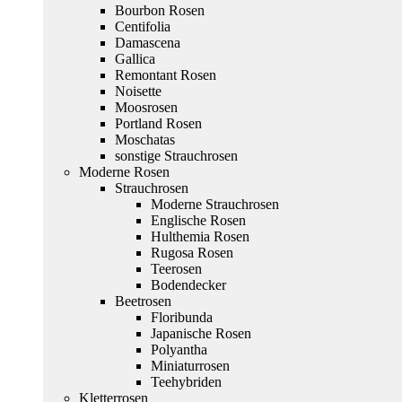
Bourbon Rosen
Centifolia
Damascena
Gallica
Remontant Rosen
Noisette
Moosrosen
Portland Rosen
Moschatas
sonstige Strauchrosen
Moderne Rosen
Strauchrosen
Moderne Strauchrosen
Englische Rosen
Hulthemia Rosen
Rugosa Rosen
Teerosen
Bodendecker
Beetrosen
Floribunda
Japanische Rosen
Polyantha
Miniaturrosen
Teehybriden
Kletterrosen