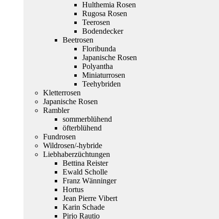
Hulthemia Rosen
Rugosa Rosen
Teerosen
Bodendecker
Beetrosen
Floribunda
Japanische Rosen
Polyantha
Miniaturrosen
Teehybriden
Kletterrosen
Japanische Rosen
Rambler
sommerblühend
öfterblühend
Fundrosen
Wildrosen/-hybride
Liebhaberzüchtungen
Bettina Reister
Ewald Scholle
Franz Wänninger
Hortus
Jean Pierre Vibert
Karin Schade
Pirjo Rautio