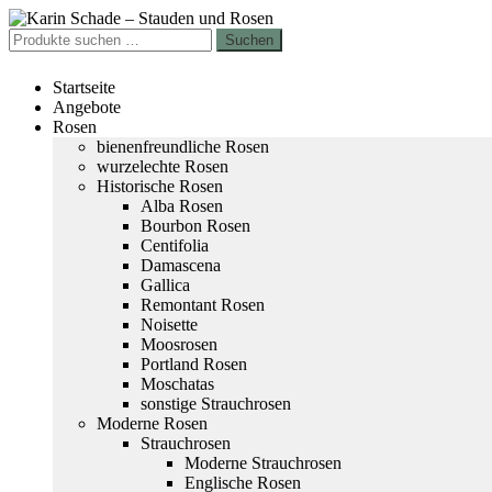
Zur
Zum
Navigation
Inhalt
Suchen
Suchen
springen
springen
nach:
Startseite
Angebote
Rosen
bienenfreundliche Rosen
wurzelechte Rosen
Historische Rosen
Alba Rosen
Bourbon Rosen
Centifolia
Damascena
Gallica
Remontant Rosen
Noisette
Moosrosen
Portland Rosen
Moschatas
sonstige Strauchrosen
Moderne Rosen
Strauchrosen
Moderne Strauchrosen
Englische Rosen