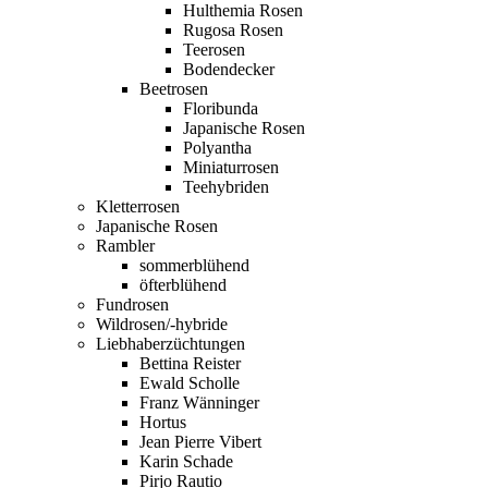
Hulthemia Rosen
Rugosa Rosen
Teerosen
Bodendecker
Beetrosen
Floribunda
Japanische Rosen
Polyantha
Miniaturrosen
Teehybriden
Kletterrosen
Japanische Rosen
Rambler
sommerblühend
öfterblühend
Fundrosen
Wildrosen/-hybride
Liebhaberzüchtungen
Bettina Reister
Ewald Scholle
Franz Wänninger
Hortus
Jean Pierre Vibert
Karin Schade
Pirjo Rautio