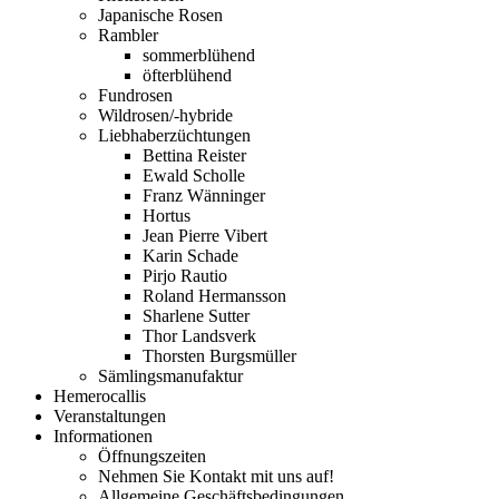
Japanische Rosen
Rambler
sommerblühend
öfterblühend
Fundrosen
Wildrosen/-hybride
Liebhaberzüchtungen
Bettina Reister
Ewald Scholle
Franz Wänninger
Hortus
Jean Pierre Vibert
Karin Schade
Pirjo Rautio
Roland Hermansson
Sharlene Sutter
Thor Landsverk
Thorsten Burgsmüller
Sämlingsmanufaktur
Hemerocallis
Veranstaltungen
Informationen
Öffnungszeiten
Nehmen Sie Kontakt mit uns auf!
Allgemeine Geschäftsbedingungen