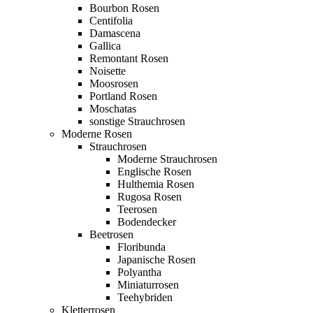
Bourbon Rosen
Centifolia
Damascena
Gallica
Remontant Rosen
Noisette
Moosrosen
Portland Rosen
Moschatas
sonstige Strauchrosen
Moderne Rosen
Strauchrosen
Moderne Strauchrosen
Englische Rosen
Hulthemia Rosen
Rugosa Rosen
Teerosen
Bodendecker
Beetrosen
Floribunda
Japanische Rosen
Polyantha
Miniaturrosen
Teehybriden
Kletterrosen