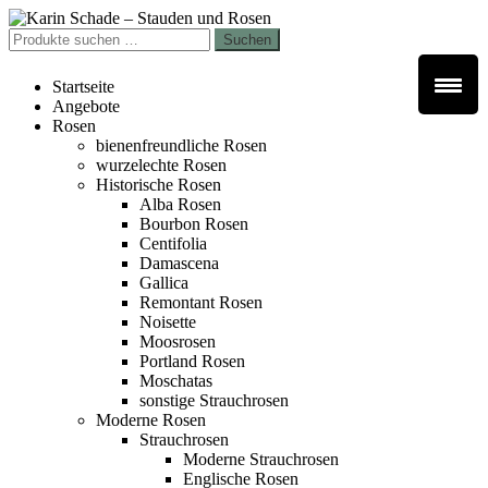
Zur
Zum
Navigation
Inhalt
Suchen
Suchen
springen
springen
nach:
Startseite
Angebote
Rosen
bienenfreundliche Rosen
wurzelechte Rosen
Historische Rosen
Alba Rosen
Bourbon Rosen
Centifolia
Damascena
Gallica
Remontant Rosen
Noisette
Moosrosen
Portland Rosen
Moschatas
sonstige Strauchrosen
Moderne Rosen
Strauchrosen
Moderne Strauchrosen
Englische Rosen