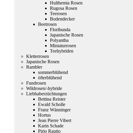
Hulthemia Rosen
Rugosa Rosen
Teerosen
Bodendecker
Beetrosen
Floribunda
Japanische Rosen
Polyantha
Miniaturrosen
Teehybriden
Kletterrosen
Japanische Rosen
Rambler
sommerblühend
öfterblühend
Fundrosen
Wildrosen/-hybride
Liebhaberzüchtungen
Bettina Reister
Ewald Scholle
Franz Wänninger
Hortus
Jean Pierre Vibert
Karin Schade
Pirjo Rautio