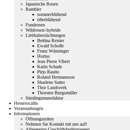
Japanische Rosen
Rambler
sommerblühend
öfterblühend
Fundrosen
Wildrosen/-hybride
Liebhaberzüchtungen
Bettina Reister
Ewald Scholle
Franz Wänninger
Hortus
Jean Pierre Vibert
Karin Schade
Pirjo Rautio
Roland Hermansson
Sharlene Sutter
Thor Landsverk
Thorsten Burgsmüller
Sämlingsmanufaktur
Hemerocallis
Veranstaltungen
Informationen
Öffnungszeiten
Nehmen Sie Kontakt mit uns auf!
Allgemeine Geschäftsbedingungen