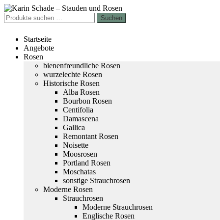
Zur
Zum
Navigation
Inhalt
Suchen
Suchen
springen
springen
nach:
Startseite
Angebote
Rosen
bienenfreundliche Rosen
wurzelechte Rosen
Historische Rosen
Alba Rosen
Bourbon Rosen
Centifolia
Damascena
Gallica
Remontant Rosen
Noisette
Moosrosen
Portland Rosen
Moschatas
sonstige Strauchrosen
Moderne Rosen
Strauchrosen
Moderne Strauchrosen
Englische Rosen