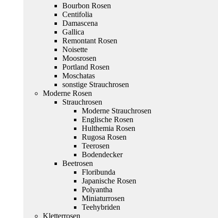
Bourbon Rosen
Centifolia
Damascena
Gallica
Remontant Rosen
Noisette
Moosrosen
Portland Rosen
Moschatas
sonstige Strauchrosen
Moderne Rosen
Strauchrosen
Moderne Strauchrosen
Englische Rosen
Hulthemia Rosen
Rugosa Rosen
Teerosen
Bodendecker
Beetrosen
Floribunda
Japanische Rosen
Polyantha
Miniaturrosen
Teehybriden
Kletterrosen