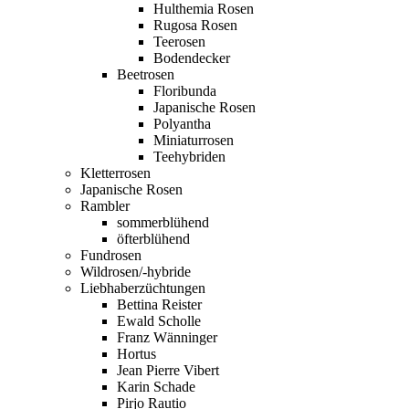
Hulthemia Rosen
Rugosa Rosen
Teerosen
Bodendecker
Beetrosen
Floribunda
Japanische Rosen
Polyantha
Miniaturrosen
Teehybriden
Kletterrosen
Japanische Rosen
Rambler
sommerblühend
öfterblühend
Fundrosen
Wildrosen/-hybride
Liebhaberzüchtungen
Bettina Reister
Ewald Scholle
Franz Wänninger
Hortus
Jean Pierre Vibert
Karin Schade
Pirjo Rautio