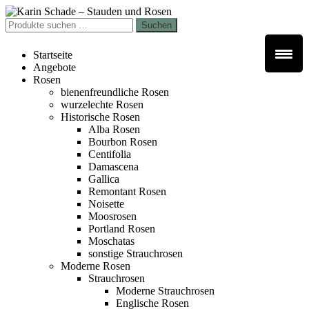
Zur
Zum
Navigation
Inhalt
Suchen
Suchen
springen
springen
nach:
Startseite
Angebote
Rosen
bienenfreundliche Rosen
wurzelechte Rosen
Historische Rosen
Alba Rosen
Bourbon Rosen
Centifolia
Damascena
Gallica
Remontant Rosen
Noisette
Moosrosen
Portland Rosen
Moschatas
sonstige Strauchrosen
Moderne Rosen
Strauchrosen
Moderne Strauchrosen
Englische Rosen