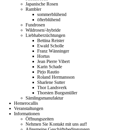
Japanische Rosen
Rambler
sommerblühend
öfterblühend
Fundrosen
Wildrosen/-hybride
Liebhaberzüchtungen
Bettina Reister
Ewald Scholle
Franz Wänninger
Hortus
Jean Pierre Vibert
Karin Schade
Pirjo Rautio
Roland Hermansson
Sharlene Sutter
Thor Landsverk
Thorsten Burgsmüller
Sämlingsmanufaktur
Hemerocallis
Veranstaltungen
Informationen
Öffnungszeiten
Nehmen Sie Kontakt mit uns auf!
Allgemeine Geschäftsbedingungen