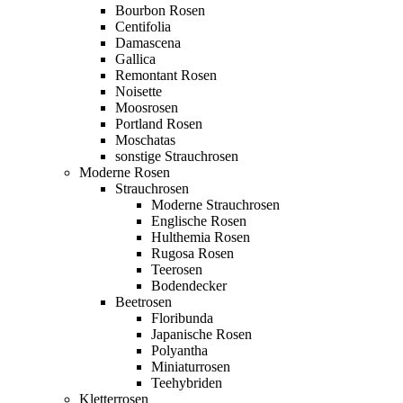
Bourbon Rosen
Centifolia
Damascena
Gallica
Remontant Rosen
Noisette
Moosrosen
Portland Rosen
Moschatas
sonstige Strauchrosen
Moderne Rosen
Strauchrosen
Moderne Strauchrosen
Englische Rosen
Hulthemia Rosen
Rugosa Rosen
Teerosen
Bodendecker
Beetrosen
Floribunda
Japanische Rosen
Polyantha
Miniaturrosen
Teehybriden
Kletterrosen