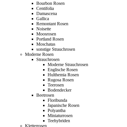
Bourbon Rosen
Centifolia
Damascena
Gallica
Remontant Rosen
Noisette
Moosrosen
Portland Rosen
Moschatas
sonstige Strauchrosen
Moderne Rosen
Strauchrosen
Moderne Strauchrosen
Englische Rosen
Hulthemia Rosen
Rugosa Rosen
Teerosen
Bodendecker
Beetrosen
Floribunda
Japanische Rosen
Polyantha
Miniaturrosen
Teehybriden
Kletterrosen