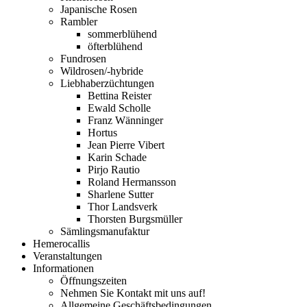
Japanische Rosen
Rambler
sommerblühend
öfterblühend
Fundrosen
Wildrosen/-hybride
Liebhaberzüchtungen
Bettina Reister
Ewald Scholle
Franz Wänninger
Hortus
Jean Pierre Vibert
Karin Schade
Pirjo Rautio
Roland Hermansson
Sharlene Sutter
Thor Landsverk
Thorsten Burgsmüller
Sämlingsmanufaktur
Hemerocallis
Veranstaltungen
Informationen
Öffnungszeiten
Nehmen Sie Kontakt mit uns auf!
Allgemeine Geschäftsbedingungen