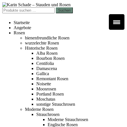
Zur
Zum
Navigation
Inhalt
Suchen
Suchen
springen
springen
nach:
Startseite
Angebote
Rosen
bienenfreundliche Rosen
wurzelechte Rosen
Historische Rosen
Alba Rosen
Bourbon Rosen
Centifolia
Damascena
Gallica
Remontant Rosen
Noisette
Moosrosen
Portland Rosen
Moschatas
sonstige Strauchrosen
Moderne Rosen
Strauchrosen
Moderne Strauchrosen
Englische Rosen