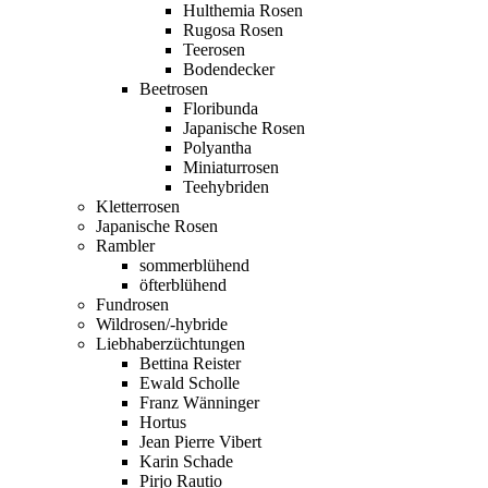
Hulthemia Rosen
Rugosa Rosen
Teerosen
Bodendecker
Beetrosen
Floribunda
Japanische Rosen
Polyantha
Miniaturrosen
Teehybriden
Kletterrosen
Japanische Rosen
Rambler
sommerblühend
öfterblühend
Fundrosen
Wildrosen/-hybride
Liebhaberzüchtungen
Bettina Reister
Ewald Scholle
Franz Wänninger
Hortus
Jean Pierre Vibert
Karin Schade
Pirjo Rautio