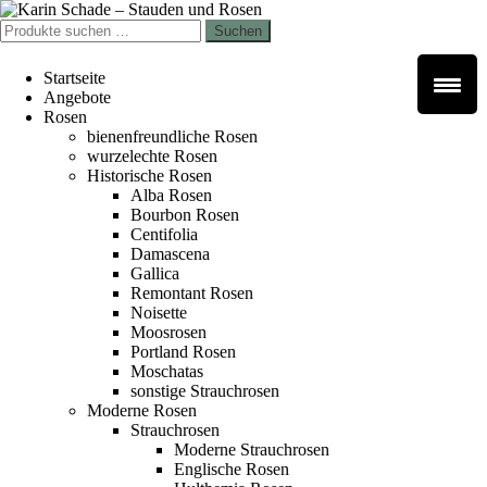
Zur
Zum
Navigation
Inhalt
Suchen
Suchen
springen
springen
nach:
Startseite
Angebote
Rosen
bienenfreundliche Rosen
wurzelechte Rosen
Historische Rosen
Alba Rosen
Bourbon Rosen
Centifolia
Damascena
Gallica
Remontant Rosen
Noisette
Moosrosen
Portland Rosen
Moschatas
sonstige Strauchrosen
Moderne Rosen
Strauchrosen
Moderne Strauchrosen
Englische Rosen