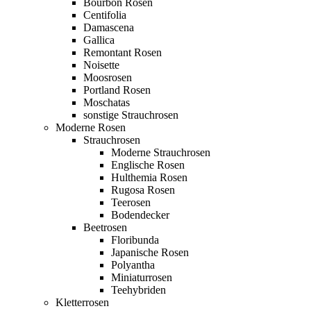
Bourbon Rosen
Centifolia
Damascena
Gallica
Remontant Rosen
Noisette
Moosrosen
Portland Rosen
Moschatas
sonstige Strauchrosen
Moderne Rosen
Strauchrosen
Moderne Strauchrosen
Englische Rosen
Hulthemia Rosen
Rugosa Rosen
Teerosen
Bodendecker
Beetrosen
Floribunda
Japanische Rosen
Polyantha
Miniaturrosen
Teehybriden
Kletterrosen