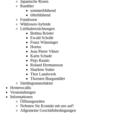
Japanische Rosen
Rambler
sommerblühend
öfterblühend
Fundrosen
Wildrosen/-hybride
Liebhaberzüchtungen
Bettina Reister
Ewald Scholle
Franz Wänninger
Hortus
Jean Pierre Vibert
Karin Schade
Pirjo Rautio
Roland Hermansson
Sharlene Sutter
Thor Landsverk
Thorsten Burgsmüller
Sämlingsmanufaktur
Hemerocallis
Veranstaltungen
Informationen
Öffnungszeiten
Nehmen Sie Kontakt mit uns auf!
Allgemeine Geschäftsbedingungen