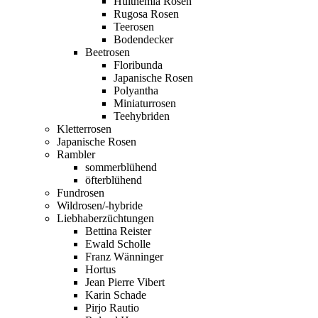
Hulthemia Rosen
Rugosa Rosen
Teerosen
Bodendecker
Beetrosen
Floribunda
Japanische Rosen
Polyantha
Miniaturrosen
Teehybriden
Kletterrosen
Japanische Rosen
Rambler
sommerblühend
öfterblühend
Fundrosen
Wildrosen/-hybride
Liebhaberzüchtungen
Bettina Reister
Ewald Scholle
Franz Wänninger
Hortus
Jean Pierre Vibert
Karin Schade
Pirjo Rautio