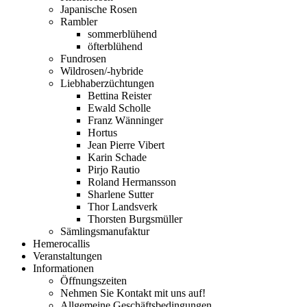
Japanische Rosen
Rambler
sommerblühend
öfterblühend
Fundrosen
Wildrosen/-hybride
Liebhaberzüchtungen
Bettina Reister
Ewald Scholle
Franz Wänninger
Hortus
Jean Pierre Vibert
Karin Schade
Pirjo Rautio
Roland Hermansson
Sharlene Sutter
Thor Landsverk
Thorsten Burgsmüller
Sämlingsmanufaktur
Hemerocallis
Veranstaltungen
Informationen
Öffnungszeiten
Nehmen Sie Kontakt mit uns auf!
Allgemeine Geschäftsbedingungen