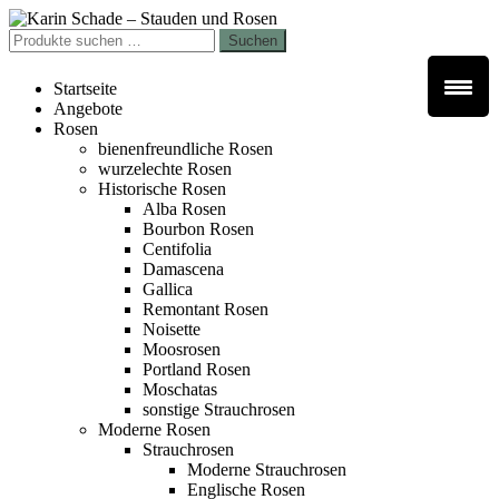
Zur
Zum
Navigation
Inhalt
Suchen
Suchen
springen
springen
nach:
Startseite
Angebote
Rosen
bienenfreundliche Rosen
wurzelechte Rosen
Historische Rosen
Alba Rosen
Bourbon Rosen
Centifolia
Damascena
Gallica
Remontant Rosen
Noisette
Moosrosen
Portland Rosen
Moschatas
sonstige Strauchrosen
Moderne Rosen
Strauchrosen
Moderne Strauchrosen
Englische Rosen