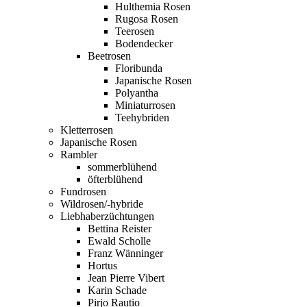
Hulthemia Rosen
Rugosa Rosen
Teerosen
Bodendecker
Beetrosen
Floribunda
Japanische Rosen
Polyantha
Miniaturrosen
Teehybriden
Kletterrosen
Japanische Rosen
Rambler
sommerblühend
öfterblühend
Fundrosen
Wildrosen/-hybride
Liebhaberzüchtungen
Bettina Reister
Ewald Scholle
Franz Wänninger
Hortus
Jean Pierre Vibert
Karin Schade
Pirjo Rautio