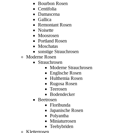
Bourbon Rosen
Centifolia
Damascena
Gallica
Remontant Rosen
Noisette
Moosrosen
Portland Rosen
Moschatas
sonstige Strauchrosen
Moderne Rosen
Strauchrosen
Moderne Strauchrosen
Englische Rosen
Hulthemia Rosen
Rugosa Rosen
Teerosen
Bodendecker
Beetrosen
Floribunda
Japanische Rosen
Polyantha
Miniaturrosen
Teehybriden
Kletterrosen