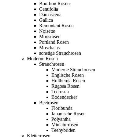
Bourbon Rosen
Centifolia
Damascena
Gallica
Remontant Rosen
Noisette
Moosrosen
Portland Rosen
Moschatas
sonstige Strauchrosen
Moderne Rosen
Strauchrosen
Moderne Strauchrosen
Englische Rosen
Hulthemia Rosen
Rugosa Rosen
Teerosen
Bodendecker
Beetrosen
Floribunda
Japanische Rosen
Polyantha
Miniaturrosen
Teehybriden
Kletterrosen