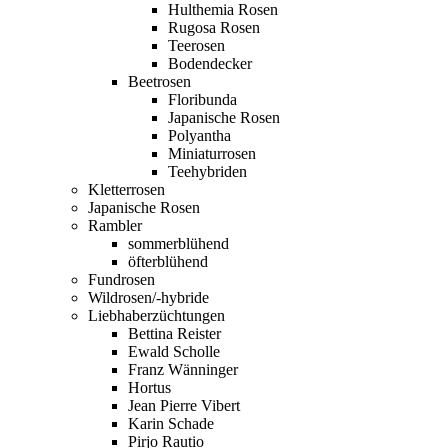
Hulthemia Rosen
Rugosa Rosen
Teerosen
Bodendecker
Beetrosen
Floribunda
Japanische Rosen
Polyantha
Miniaturrosen
Teehybriden
Kletterrosen
Japanische Rosen
Rambler
sommerblühend
öfterblühend
Fundrosen
Wildrosen/-hybride
Liebhaberzüchtungen
Bettina Reister
Ewald Scholle
Franz Wänninger
Hortus
Jean Pierre Vibert
Karin Schade
Pirjo Rautio