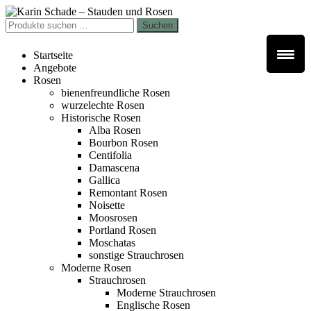
Zur
Zum
Navigation
Inhalt
Suchen
Suchen
springen
springen
nach:
Startseite
Angebote
Rosen
bienenfreundliche Rosen
wurzelechte Rosen
Historische Rosen
Alba Rosen
Bourbon Rosen
Centifolia
Damascena
Gallica
Remontant Rosen
Noisette
Moosrosen
Portland Rosen
Moschatas
sonstige Strauchrosen
Moderne Rosen
Strauchrosen
Moderne Strauchrosen
Englische Rosen