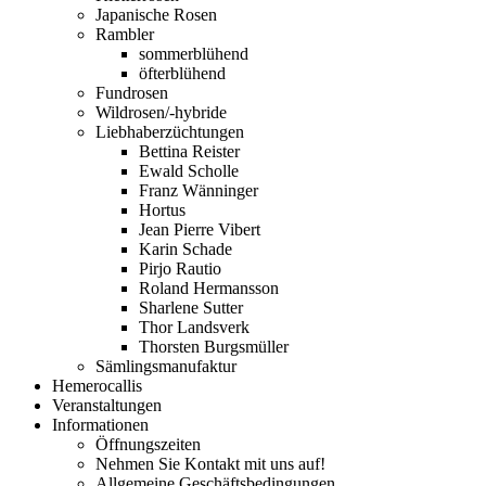
Japanische Rosen
Rambler
sommerblühend
öfterblühend
Fundrosen
Wildrosen/-hybride
Liebhaberzüchtungen
Bettina Reister
Ewald Scholle
Franz Wänninger
Hortus
Jean Pierre Vibert
Karin Schade
Pirjo Rautio
Roland Hermansson
Sharlene Sutter
Thor Landsverk
Thorsten Burgsmüller
Sämlingsmanufaktur
Hemerocallis
Veranstaltungen
Informationen
Öffnungszeiten
Nehmen Sie Kontakt mit uns auf!
Allgemeine Geschäftsbedingungen