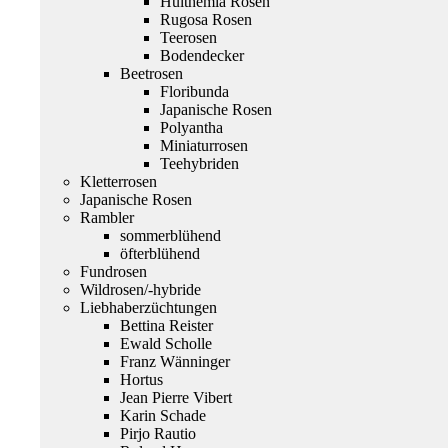
Hulthemia Rosen
Rugosa Rosen
Teerosen
Bodendecker
Beetrosen
Floribunda
Japanische Rosen
Polyantha
Miniaturrosen
Teehybriden
Kletterrosen
Japanische Rosen
Rambler
sommerblühend
öfterblühend
Fundrosen
Wildrosen/-hybride
Liebhaberzüchtungen
Bettina Reister
Ewald Scholle
Franz Wänninger
Hortus
Jean Pierre Vibert
Karin Schade
Pirjo Rautio