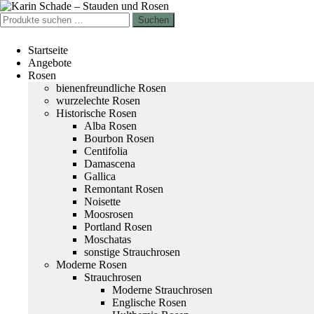
Zur
Zum
Navigation
Inhalt
Suchen
Suchen
springen
springen
nach:
Startseite
Angebote
Rosen
bienenfreundliche Rosen
wurzelechte Rosen
Historische Rosen
Alba Rosen
Bourbon Rosen
Centifolia
Damascena
Gallica
Remontant Rosen
Noisette
Moosrosen
Portland Rosen
Moschatas
sonstige Strauchrosen
Moderne Rosen
Strauchrosen
Moderne Strauchrosen
Englische Rosen