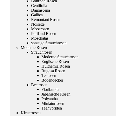
Bourbon Rosen
Centifolia
Damascena
Gallica
Remontant Rosen
Noisette
Moosrosen
Portland Rosen
Moschatas
sonstige Strauchrosen
Moderne Rosen
Strauchrosen
Moderne Strauchrosen
Englische Rosen
Hulthemia Rosen
Rugosa Rosen
Teerosen
Bodendecker
Beetrosen
Floribunda
Japanische Rosen
Polyantha
Miniaturrosen
Teehybriden
Kletterrosen